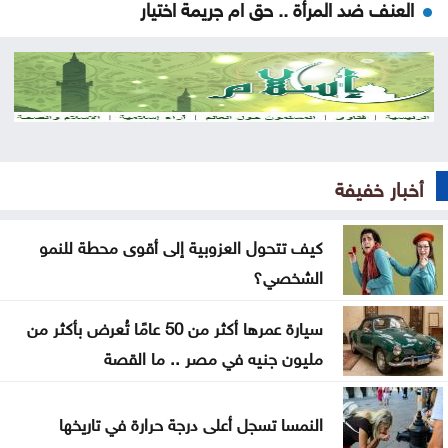
العنف ضد المرأة .. حق ام جريمة اختيار
عن تهديدات المناخ في المغرب العربي
أخيراً العالم يكتشف سبتة
هل الزواج علاقة صحية
أخبار خفيفة
من كريم خان إلى بيدرو سانشيز… كلفة الوقوف مع
فلسطين
كيف تتحول العزوبية إلى أقوى محطة للنمو
جون إسبوزيتو ومجتمعات الإسلام: أحد آخر النبلاء
الشخصي؟
دراسة حديثة: التحدث بأكثر من لغة يبطئ الشيخوخة
سيارة عمرها أكثر من 50 عامًا تُعرض بأكثر من
البيولوجية للدماغ
مليون جنيه في مصر .. ما القصة
لا تغيير على موعد العودة للمدارس
النمسا تسجل أعلى درجة حرارة في تاريخها
تركيا والسعودية وباكستان تعتزم توقيع اتفاقية دفاع