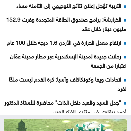
التربية تؤجل إعلان نتائج التوجيهي إلى الثامنة مساء
الخرابشة: برامج صندوق الطاقة المتجددة وفرت 152.9
مليون دينار خلال عقد
ارتفاع معدل الحرارة في الأردن 1.6 درجة خلال 100 عام
رحلات جديدة لمدينة الإسكندرية عبر مطار مدينة عمّان
اعتبارا من الجمعة
اتحادات ويفا وكونكاكاف وآسيا: كرة القدم ليست ملكًا
لفرد
"جدل السيد والعبد داخل الذات" محاضرة للأستاذ الدكتور
أحمد برقاوي في منتدى الفكر العربي
مجلس التعاون الخليجي يدعو لاتخاذ موقف دولي حازم