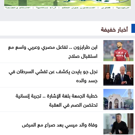
ضد الحوثيين
صحة غزة: ضحايا ما زالوا تحت الأنقاض وفي الطرقات
أخبار خفيفة
الأمن السيبراني يحذر من روابط مزيفة مع اقتراب إعلان
نتائج التوجيهي
ابن طرابزون .. تفاعل مصري وعربي واسع مع
استقبال صلاح
تربية عجلون تتسلم مشروع BTEC للرعاية الصحية
بمدرسة عبين الثانوية
نجل جو بايدن يكشف عن تفشي السرطان في
إطلاق الخدمات الاستشارية لمشروع تحسين كفاءة قطاع
جسد والده
المياه
خطبة الجمعة بلغة الإشارة .. تجربة إنسانية
ارتفاع جديد بأسعار الذهب بمقدار 30 قرشًا محليًا الاثنين
تحتضن الصم في العقبة
الأمن العام يتوعد مطلقي العيارات النارية بالتزامن مع
وفاة والد ميسي بعد صراع مع المرض
نتائج التوجيهي