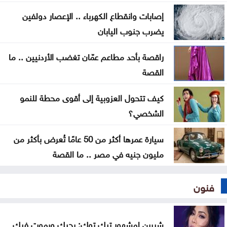
ارتفاع رخص الأبنية في المملكة 3.2% خلال النصف
إصابات وانقطاع الكهرباء .. الإعصار دولفين
الأول من 2026
يضرب جنوب اليابان
التربية تحذر من صفحات وهمية على تيليغرام تدّعي
راقصة بأحد مطاعم عمّان تغضب الأردنيين .. ما
تعديل نتائج التوجيهي
القصة
كيف تتحول العزوبية إلى أقوى محطة للنمو
الشخصي؟
سيارة عمرها أكثر من 50 عامًا تُعرض بأكثر من
مليون جنيه في مصر .. ما القصة
فنون
شيرين لمشهور تيك توك: بحبك وبموت فيك