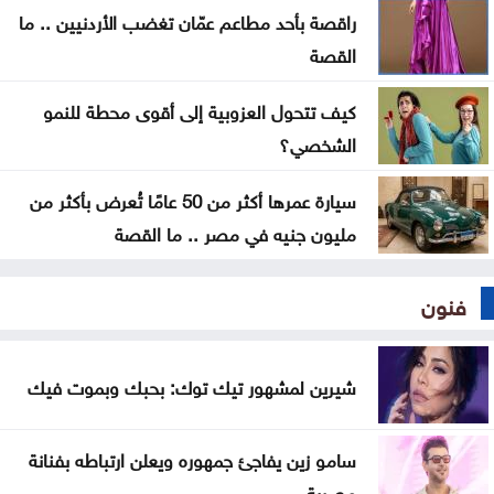
15 بالضفة
راقصة بأحد مطاعم عمّان تغضب الأردنيين .. ما
القصة
كيف تتحول العزوبية إلى أقوى محطة للنمو
الشخصي؟
سيارة عمرها أكثر من 50 عامًا تُعرض بأكثر من
مليون جنيه في مصر .. ما القصة
فنون
شيرين لمشهور تيك توك: بحبك وبموت فيك
سامو زين يفاجئ جمهوره ويعلن ارتباطه بفنانة
مصرية