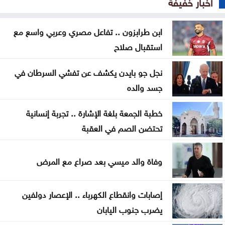
أخبار خفيفة
ارتفاع رخص الأبنية في المملكة 3.2% خلال النصف
ابن طرابزون .. تفاعل مصري وعربي واسع مع
الأول من 2026
استقبال صلاح
التربية تحذر من صفحات وهمية على تيليغرام تدّعي
نجل جو بايدن يكشف عن تفشي السرطان في
تعديل نتائج التوجيهي
جسد والده
روسيا تسقط 456 مسيّرة أوكرانية وتعلن عن قتلى
خطبة الجمعة بلغة الإشارة .. تجربة إنسانية
مصابون بنيران الاحتلال الإسرائيلي في جباليا شمال
تحتضن الصم في العقبة
قطاع غزة
وفاة والد ميسي بعد صراع مع المرض
وزارة الاقتصاد الرقمي: 3 ملايين هوية رقمية عبر سند
إيران تربط إعادة فتح مضيق هرمز بتنازلات أميركية
إصابات وانقطاع الكهرباء .. الإعصار دولفين
يضرب جنوب اليابان
الاحتلال يواصل اقتحاماته .. إصابة فلسطيني واعتقال