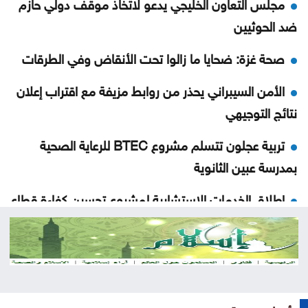
مجلس التعاون الخليجي يدعو لاتخاذ موقف دولي حازم
ضد الحوثيين
صحة غزة: ضحايا ما زالوا تحت الأنقاض وفي الطرقات
الأمن السيبراني يحذر من روابط مزيفة مع اقتراب إعلان
نتائج التوجيهي
تربية عجلون تتسلم مشروع BTEC للرعاية الصحية
بمدرسة عبين الثانوية
إطلاق الخدمات الاستشارية لمشروع تحسين كفاءة قطاع
المياه
ارتفاع جديد بأسعار الذهب بمقدار 30 قرشًا محليًا الاثنين
الأمن العام يتوعد مطلقي العيارات النارية بالتزامن مع
نتائج التوجيهي