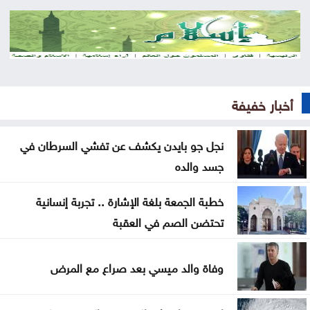
افتتاح دورة قادة الكتائب والتفتيشات العسكرية بالقيادة
والأركان
حقوق الإنسان في العصر الرقمي بالأردن
أخبار خفيفة
القبض على شخص حاول التسلل عبر الحدود الشمالية
فيديو لفرقة من طلبة عمان الأهلية بعنوان: دايماً بالعالي
نجل جو بايدن يكشف عن تفشي السرطان في
، بنينا جيل ورا جيل
جسد والده
شراكة تجمع بين المركزية تويوتا ونادي عمّان FC
خطبة الجمعة بلغة الإشارة .. تجربة إنسانية
تحتضن الصم في العقبة
الحنيطي يستقبل مدير عام إدارة الخدمات الطبية الليبية
نتنياهو: إيران لن تمتلك أسلحة نووية
وفاة والد ميسي بعد صراع مع المرض