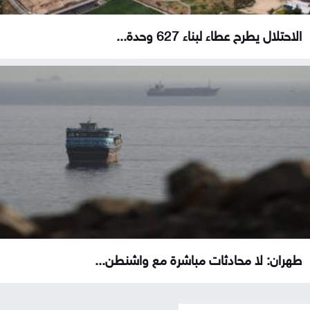
الاحتلال يطرح عطاء لبناء 627 وحدة...
طهران: لا محادثات مباشرة مع واشنطن...