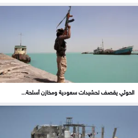
الحوثي يقصف تحشيدات سعودية ومخازن أسلحة...