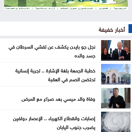
المستقلة للانتخاب تعتمد الصحفيين لتغطية انتخابات
غرف الصناعة 2026
أخبار خفيفة
استقرار أسعار الذهب في السوق المحلية الأحد
نجل جو بايدن يكشف عن تفشي السرطان في
تجارة عمّان: أسعار المستلزمات المدرسية مستقرة
جسد والده
ومتوافرة بكثرة
خطبة الجمعة بلغة الإشارة .. تجربة إنسانية
صندوق الحج يحقق أرباحاً بـ24.9 مليون وموجوداته 448
تحتضن الصم في العقبة
مليوناً
تحذيرات أمنية من مواكب المركبات بالتزامن مع إعلان
وفاة والد ميسي بعد صراع مع المرض
نتائج التوجيهي
إصابات وانقطاع الكهرباء .. الإعصار دولفين
جيش الاحتلال يواصل نسف المنازل واستهداف خيام
يضرب جنوب اليابان
النازحين بغزة