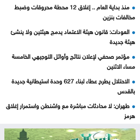
منذ بداية العام .. إغلاق 12 محطة محروقات وضبط
مخالفات بنزين
العودات: قانون هيئة الاعتماد يدمج هيئتين ولا ينشئ
هيئة جديدة
مؤتمر صحفي لإعلان نتائج وأوائل التوجيهي الخامسة
مساء الاثنين
الاحتلال يطرح عطاء لبناء 627 وحدة استيطانية جديدة
بالقدس
طهران: لا محادثات مباشرة مع واشنطن واستمرار إغلاق
هرمز
تصاريح عمل السوريين بالأردن تتراجع خلال النصف الأول
من العام