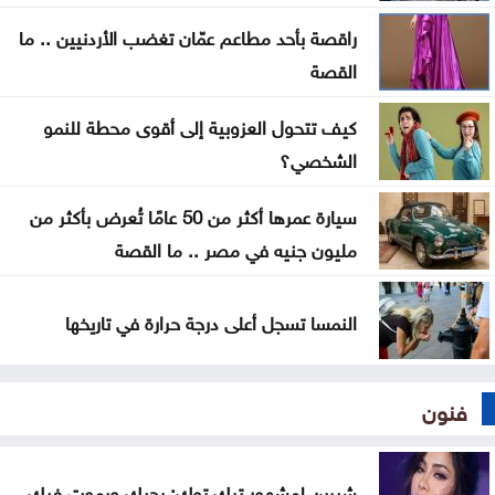
راقصة بأحد مطاعم عمّان تغضب الأردنيين .. ما
الاحتلال يوسّع الاستيطان بإقرار 627 وحدة جديدة برام
القصة
الله والبيرة
كيف تتحول العزوبية إلى أقوى محطة للنمو
الحكومة تطرح 100 فرصة استثمارية وتطوّر 3 مشاريع
الشخصي؟
بالشراكة مع القطاع الخاص
سيارة عمرها أكثر من 50 عامًا تُعرض بأكثر من
إيران تشترط ستة بنود لإعادة فتح هرمز وواشنطن
مليون جنيه في مصر .. ما القصة
تراقب التنفيذ
النمسا تسجل أعلى درجة حرارة في تاريخها
فنون
شيرين لمشهور تيك توك: بحبك وبموت فيك