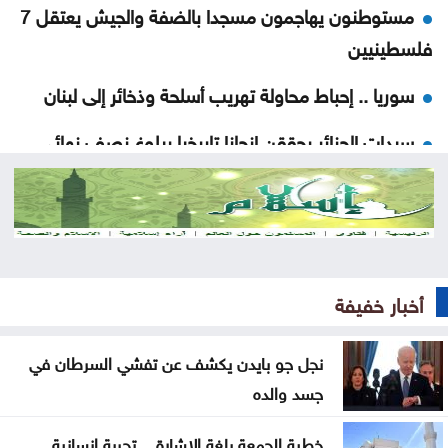
مستوطنون يهاجمون مسجدا بالضفة والجيش يعتقل 7
فلسطينيين
سوريا .. إحباط محاولة تهريب أسلحة وذخائر إلى لبنان
سيدات الجزائر يحققن إنجازا تاريخيا ببلوغ نصف نهائي
أمم إفريقيا
شقة مهجورة في الرصيفة تثير شكاوى السكان ..
تفاصيل
السعودية واليمن وقطر ترحب ببيان مجلس الأمن إزاء
أخبار خفيفة
هجمات الحوثيين
نجل جو بايدن يكشف عن تفشي السرطان في
المنتخب الوطني ت 20 يتغلب على نظيره الكويتي وديا
جسد والده
الصفدي والزياني يبحثان تطورات الأوضاع الإقليمية
خطبة الجمعة بلغة الإشارة .. تجربة إنسانية