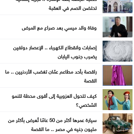
وسبل إنهاء التصعيد
تحتضن الصم في العقبة
اضطرابات جوية موسمية تضرب مناطق عربية خلال
الأيام المقبلة
وفاة والد ميسي بعد صراع مع المرض
تركيا تطالب روسيا وأوكرانيا بتعليق الهجمات في البحر
إصابات وانقطاع الكهرباء .. الإعصار دولفين
الأسود
يضرب جنوب اليابان
رحلة في ذاكرة الوطن .. موظفو اليرموك يثمّنون جهود
راقصة بأحد مطاعم عمّان تغضب الأردنيين .. ما
نادي العاملين
القصة
دولة صغيرة .. بس قَدّ حالنا وأكبر من الخارطة !
كيف تتحول العزوبية إلى أقوى محطة للنمو
كلّيّة الحقوق في الجامعة الأردنيّة تُواصل صناعة
الشخصي؟
الكفاءات القانونيّة بتخريج 265 طالبًا وطالبةً
سيارة عمرها أكثر من 50 عامًا تُعرض بأكثر من
مليون جنيه في مصر .. ما القصة