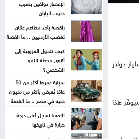
2.8 مليار دينار قروض كشف الراتب
الإعصار دولفين يضرب
جنوب اليابان
منذ بداية العام
راقصة بأحد مطاعم عمّان
معالم سعودية تضاء بأعلام المملكة
تغضب الأردنيين .. ما القصة
وتركيا وباكستان .. صور
كيف تتحول العزوبية إلى
ليلة فنية وتراثية بالزرقاء ضمن
أقوى محطة للنمو
نتين، الثلاثاء، بناء مفاعل نووي جديد قرب بوينوس أيرس بتمويل يبلغ 1,2 مليار دولار
فعاليات صيف الأردن
الشخصي؟
سيارة عمرها أكثر من 50
لا تمديد لفترة قوننة وتوفيق الأوضاع
عامًا تُعرض بأكثر من مليون
للعمالة غير الأردنية المخالفة
وفّر هذا
جنيه في مصر .. ما القصة
النمسا تسجل أعلى درجة
قفزة بأسعار الذهب في الأردن السبت
حرارة في تاريخها
شروط إعادة فتح مصنع الحديد في
 ذات رأس