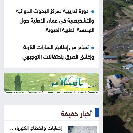
دورة تدريبية بمركز البحوث الدوائية
والتشخيصية في عمان الاهلية حول
الهندسة الطبية الحيوية
تحذير من إطلاق العيارات النارية
وإغلاق الطرق باحتفالات التوجيهي
التكنولوجيا الزراعية في عمان الأهلية
تشارك بفعاليات اليوم العالمي لمكافحة
التصحر والجفاف 2026
هندسة عمان الأهلية تحصد المركز
أخبار خفيفة
الأول بمسابقة مشاريع النقل والمرور
إصابات وانقطاع الكهرباء ..