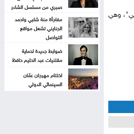
صبري من مسلسل الشادر
يل هي "أتوتشا 1" و"أتوتشا 2" و"إمبالسي"، وهي
مفاجأة منة شلبي واحمد
الجنايني تشعل مواقع
التواصل
ضوابط جديدة لحماية
مقتنيات عبد الحليم حافظ
اختتام مهرجان عمّان
السينمائي الدولي