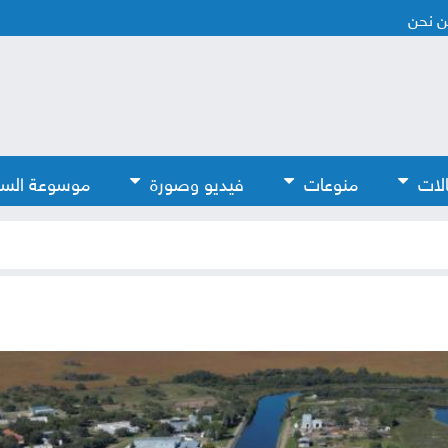
 نحن
لات
منوعات
فيديو وصورة
موسوعة الس