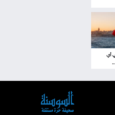
ي أي
.