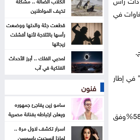
الكلاب الضالة .. مشكلة
الهاشمية
تخيف المواطنين
"ستستثمر 1,2 مليار دولار في إنشاء مفاعل نووي نمطي بقدرة 300 ميغاوات في
رابط نتائج التوجيهي 2026
قطعت جثة والدتها ووضعت
رأسها بالثلاجة لأنها أفشلت
التربية تحدد موعد إعلان نتائج
زيجاتها
.
التوجيهي
لمحبي الفلك .. أبرز الأحداث
الفلكية في آب
إصابات وانقطاع الكهرباء .. الإعصار
ل أساسي" في إطار
دولفين يضرب جنوب اليابان
فنون
سامو زين يفاجئ جمهوره
ويعلن ارتباطه بفنانة مصرية
ومنذ وصول ميلي إلى السلطة عام 2023، خُفّضت ميزانية اللجنة الوطنية للطاقة الذرية بنسبة 58%وفق
اسرار تكشف لاول مرة ..
لماذا انسحبت ياسمسن