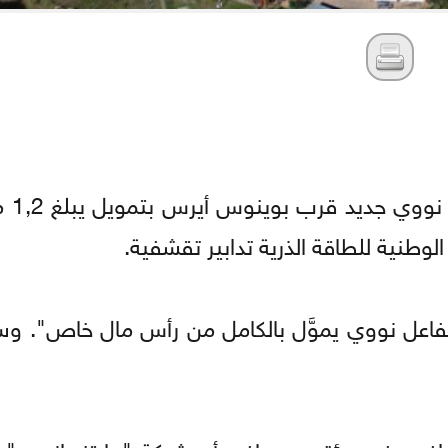
أعلنت الأرج
لوطنية للطاقة الذرية تدابير تقشفية.
مفاعل نووي يموَّل بالكامل من رأس مال خاص". وسي
ن رافيير في مؤتمر صحافي أن شركة "مايتنر إنرجي"