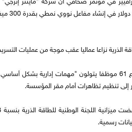
المال الأميركي والأرجنتيني 
قة الذرية نزاعا عماليا عقب موجة من عمليات التسريح
وكان رئيس اللجنة مارتين بورو فصل قبل أسبوع 61 موظفا يتولون "مهمات إدارية بشك
ر إلى تنظيم تظاهرات أمام مقر المؤسسة.