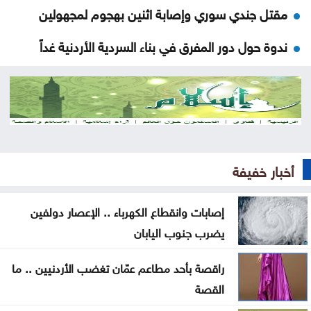
مقتل جندي سوري وإصابة اثنين بهجوم لمجهولين
ندوة حول دور المفرق في بناء السردية الأردنية غداً
أولى رحلات طيران الجزيرة الكويتية تصل إلى مطار دير
الزور
الأمانة تبدأ الأحد أعمال تعبيد في منطقة زهران
ضبط اعتداءات جديدة على المياه في منطقة بيرين
أخبار خفيفة
دورة تدريبية بمركز البحوث الدوائية والتشخيصية في
إصابات وانقطاع الكهرباء .. الإعصار دولفين
عمان الاهلية حول الهندسة الطبية الحيوية
يضرب جنوب اليابان
تحذير من إطلاق العيارات النارية وإغلاق الطرق باحتفالات
راقصة بأحد مطاعم عمّان تغضب الأردنيين .. ما
التوجيهي
القصة
التكنولوجيا الزراعية في عمان الأهلية تشارك بفعاليات