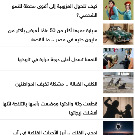
كيف تتحول العزوبية إلى أقوى محطة للنمو
اليوم العالمي لمكافحة التصحر والجفاف 2026
الشخصي؟
هندسة عمان الأهلية تحصد المركز الأول بمسابقة
سيارة عمرها أكثر من 50 عامًا تُعرض بأكثر من
مشاريع النقل والمرور
مليون جنيه في مصر .. ما القصة
2.8 مليار دينار قروض كشف الراتب منذ بداية العام
النمسا تسجل أعلى درجة حرارة في تاريخها
الكلاب الضالة .. مشكلة تخيف المواطنين
قطعت جثة والدتها ووضعت رأسها بالثلاجة لأنها
أفشلت زيجاتها
لمحبي الفلك .. أبرز الأحداث الفلكية في آب