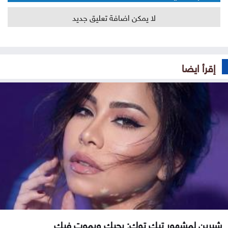
لا يمكن اضافة تعليق جديد
إقرأ ايضا
شيرين لمشهور تيك توك: بحبك وبموت فيك