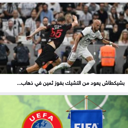
بشيكطاش يعود من التشيك بفوز ثمين في ذهاب...