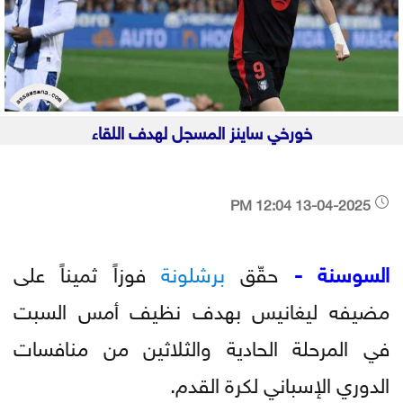
خورخي ساينز المسجل لهدف اللقاء
13-04-2025 12:04 PM
السوسنة -
حقّق
برشلونة
فوزاً ثميناً على
مضيفه ليغانيس بهدف نظيف أمس السبت
في المرحلة الحادية والثلاثين من منافسات
الدوري الإسباني لكرة القدم.