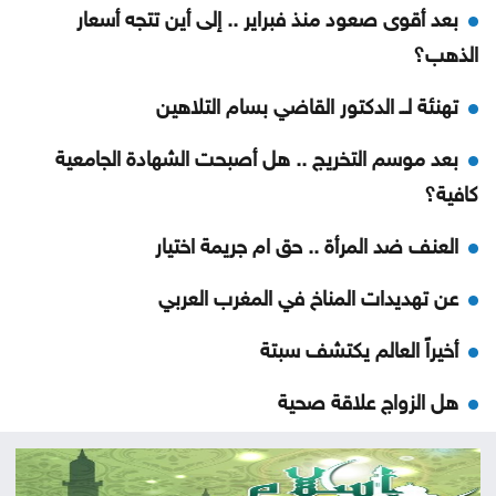
بعد أقوى صعود منذ فبراير .. إلى أين تتجه أسعار
الذهب؟
تهنئة لــ الدكتور القاضي بسام التلاهين
بعد موسم التخريج .. هل أصبحت الشهادة الجامعية
كافية؟
العنف ضد المرأة .. حق ام جريمة اختيار
عن تهديدات المناخ في المغرب العربي
أخيراً العالم يكتشف سبتة
هل الزواج علاقة صحية
من كريم خان إلى بيدرو سانشيز… كلفة الوقوف مع
فلسطين