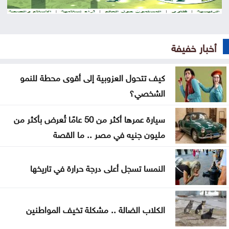
جون إسبوزيتو ومجتمعات الإسلام: أحد آخر النبلاء
دراسة حديثة: التحدث بأكثر من لغة يبطئ الشيخوخة
أخبار خفيفة
البيولوجية للدماغ
كيف تتحول العزوبية إلى أقوى محطة للنمو
لا تغيير على موعد العودة للمدارس
الشخصي؟
تركيا والسعودية وباكستان تعتزم توقيع اتفاقية دفاع
سيارة عمرها أكثر من 50 عامًا تُعرض بأكثر من
مشترك
مليون جنيه في مصر .. ما القصة
النفط يرتفع 3 دولارات مع دراسة إيران حظر عبور سفن
أميركية وإسرائيلية مضيق هرمز
النمسا تسجل أعلى درجة حرارة في تاريخها
ترامب يوقع أمرا تنفيذيا يهدف لتقييد حق اكتساب
الجنسية الأميركية بالولادة
الكلاب الضالة .. مشكلة تخيف المواطنين
التحالف بقيادة السعودية: إصابة 11 مدنيا في نجران جراء