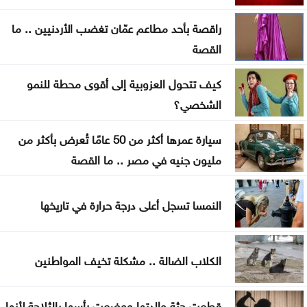
انطلاق رحلات برنامج أردننا جنة في الكرك
راقصة بأحد مطاعم عمّان تغضب الأردنيين .. ما
عون: تقدم إيجابي في مفاوضات روما حول الحدود
القصة
والأسرى
كيف تتحول العزوبية إلى أقوى محطة للنمو
سامو زين يفاجئ جمهوره ويعلن ارتباطه بفنانة مصرية
الشخصي؟
أوبن إيه آي تتيح محادثات غير محدودة لمستخدمي
سيارة عمرها أكثر من 50 عامًا تُعرض بأكثر من
ChatGPT المجانيين
مليون جنيه في مصر .. ما القصة
6 وسائل منزلية فعّالة لطرد البعوض
النمسا تسجل أعلى درجة حرارة في تاريخها
البنك الدولي يمنح سوريا 100 مليون دولار لتحديث
القطاع المالي
الكلاب الضالة .. مشكلة تخيف المواطنين
بغداد والرياض تبحثان التنسيق الأمني وتطورات
المنطقة
قطعت جثة والدتها ووضعت رأسها بالثلاجة لأنها