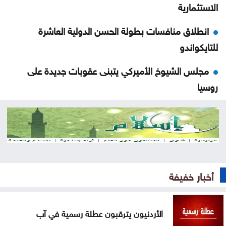
الاستثمارية
انطلاق منافسات بطولة الحسن الدولية العاشرة
للتايكواندو
مجلس الشيوخ الأميركي يتبنى عقوبات جديدة على
روسيا
الحوثيون يتبنون هجومًا على معسكر للقوات الحكومية
في مأرب
عقوبات أميركية تستهدف منصات عملات رقمية
مرتبطة بتمويل الحرس الثوري
أخبار خفيفة
البناء الوطني: المباني غير المعزولة تزيد استهلاك الكهرباء
في موجات الحر
الأردنيون يترقبون عطلة رسمية في آب