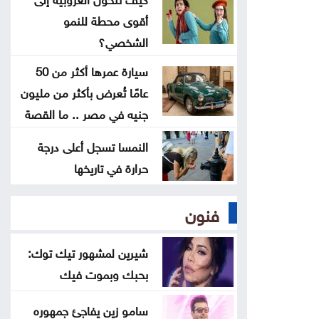
أقوى محطة للنمو
تحذيرات أمنية من مواكب المركبات
الشخصي؟
بالتزامن مع إعلان نتائج التوجيهي
سيارة عمرها أكثر من 50
جيش الاحتلال يواصل نسف المنازل
عامًا تُعرض بأكثر من مليون
جنيه في مصر .. ما القصة
واستهداف خيام النازحين بغزة
النمسا تسجل أعلى درجة
الاحتلال يوسّع الاستيطان بإقرار 627
حرارة في تاريخها
وحدة جديدة برام الله والبيرة
فنون
شيرين لمشهور تيك توك:
بحبك وبموت فيك
سامو زين يفاجئ جمهوره