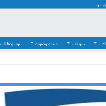
 نحن
لات
منوعات
فيديو وصورة
موسوعة الس