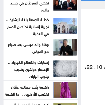
تفشي السرطان في جسد
تصاريح عمل السوريين بالأردن تتراجع
والده
خلال النصف الأول من العام
خطبة الجمعة بلغة الإشارة ..
تجربة إنسانية تحتضن الصم
المستقلة للانتخاب تعتمد الصحفيين
في العقبة
لتغطية انتخابات غرف الصناعة 2026
وفاة والد ميسي بعد صراع
استقرار أسعار الذهب في السوق
مع المرض
المحلية الأحد
إصابات وانقطاع الكهرباء ..
في الاختبار التنافسي الالكتروني المنعقد بتاريخ 9، 10، 22،
الإعصار دولفين يضرب
تجارة عمّان: أسعار المستلزمات
جنوب اليابان
المدرسية مستقرة ومتوافرة بكثرة
راقصة بأحد مطاعم عمّان
صندوق الحج يحقق أرباحاً بـ24.9
تغضب الأردنيين .. ما القصة
مليون وموجوداته 448 مليوناً
كيف تتحول العزوبية إلى