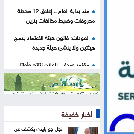
منذ بداية العام .. إغلاق 12 محطة
محروقات وضبط مخالفات بنزين
العودات: قانون هيئة الاعتماد يدمج
هيئتين ولا ينشئ هيئة جديدة
مؤتمر صحفي لإعلان نتائج وأوائل
التوجيهي الخامسة مساء الاثنين
الاحتلال يطرح عطاء لبناء 627 وحدة
استيطانية جديدة بالقدس
أخبار خفيفة
طهران: لا محادثات مباشرة مع
واشنطن واستمرار إغلاق هرمز
نجل جو بايدن يكشف عن