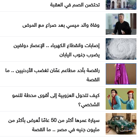
والده
تحتضن الصم في العقبة
ندوة تعاين التراث الأردني ضمن البرنامج الثقافي
وفاة والد ميسي بعد صراع مع المرض
لمهرجان جرش
مستوطنون يهاجمون مسجدا بالضفة والجيش يعتقل 7
إصابات وانقطاع الكهرباء .. الإعصار دولفين
فلسطينيين
يضرب جنوب اليابان
سوريا .. إحباط محاولة تهريب أسلحة وذخائر إلى لبنان
راقصة بأحد مطاعم عمّان تغضب الأردنيين .. ما
القصة
سيدات الجزائر يحققن إنجازا تاريخيا ببلوغ نصف نهائي
أمم إفريقيا
كيف تتحول العزوبية إلى أقوى محطة للنمو
الشخصي؟
سيارة عمرها أكثر من 50 عامًا تُعرض بأكثر من
مليون جنيه في مصر .. ما القصة