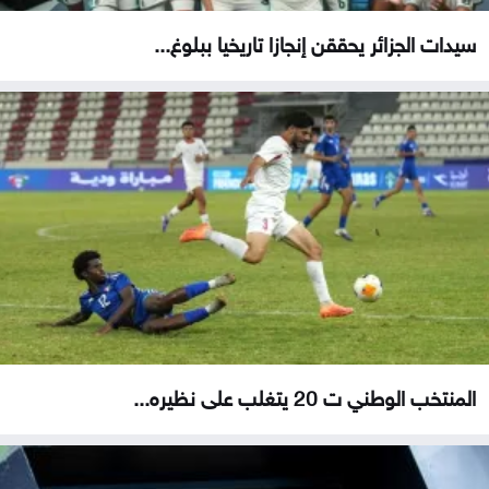
سيدات الجزائر يحققن إنجازا تاريخيا ببلوغ...
المنتخب الوطني ت 20 يتغلب على نظيره...