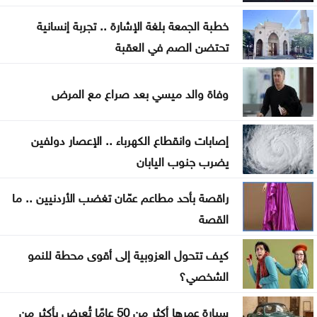
خطبة الجمعة بلغة الإشارة .. تجربة إنسانية
غزة .. إصابة 7 فلسطينيين بإطلاق نار إسرائيلي الأحد
تحتضن الصم في العقبة
إيران .. تعيين محسن رضائي أمينا عاما للمجلس الأعلى
للأمن القومي
وفاة والد ميسي بعد صراع مع المرض
القناة 13: خلافات تل أبيب وواشنطن تتعمق بشأن إنهاء
إصابات وانقطاع الكهرباء .. الإعصار دولفين
القتال في 3 جبهات
يضرب جنوب اليابان
راقصة بأحد مطاعم عمّان تغضب الأردنيين .. ما
القصة
كيف تتحول العزوبية إلى أقوى محطة للنمو
الشخصي؟
سيارة عمرها أكثر من 50 عامًا تُعرض بأكثر من