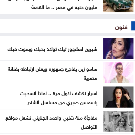
مليون جنيه في مصر .. ما القصة
فنون
شيرين لمشهور تيك توك: بحبك وبموت فيك
سامو زين يفاجئ جمهوره ويعلن ارتباطه بفنانة
مصرية
اسرار تكشف لاول مرة .. لماذا انسحبت
ياسمسن صبري من مسلسل الشادر
مفاجأة منة شلبي واحمد الجنايني تشعل مواقع
التواصل