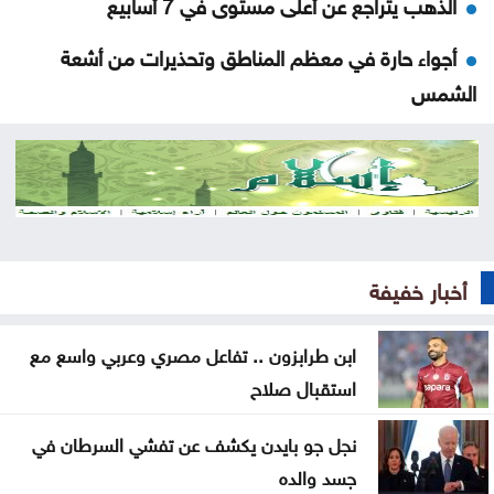
الذهب يتراجع عن أعلى مستوى في 7 أسابيع
أجواء حارة في معظم المناطق وتحذيرات من أشعة
الشمس
الله يلعن الشبح
نتائج التوجيهي 2026 في الأردن اليوم .. رابط الاستعلام
الرسمي
منع مواطن من السلام على العيسوي .. وما فعله رئيس
أخبار خفيفة
الديوان يشعل التفاعل
ابن طرابزون .. تفاعل مصري وعربي واسع مع
حشد أكثر من مئتي عنصر إطفاء لإخماد حريق في جنوب
استقبال صلاح
فرنسا
نجل جو بايدن يكشف عن تفشي السرطان في
متحدث عسكري يمني: الحوثيون يستأنفون هجماتهم
جسد والده
على ميناء المخا