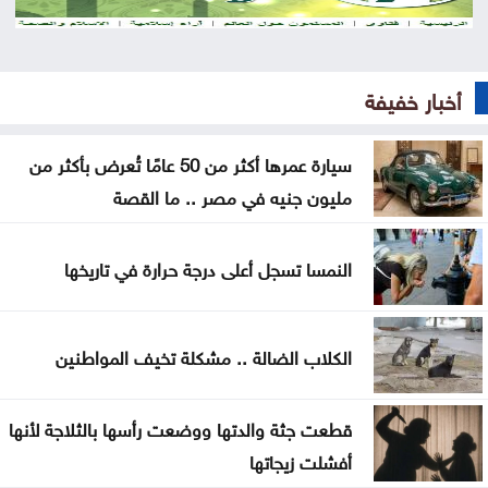
العدو الخفي للمسافرين .. لماذا يرهقك اختلاف التوقيت
وداعا لعسر الهضم .. طرق منزلية بسيطة تمنح معدتك
أخبار خفيفة
الراحة
هل تأكل البطيخ مع الخبز؟ خبراء يوضحون ما قد يحدث
سيارة عمرها أكثر من 50 عامًا تُعرض بأكثر من
لجسمك
مليون جنيه في مصر .. ما القصة
عطالله: الوصاية الهاشمية صمام أمان للمقدسات في
النمسا تسجل أعلى درجة حرارة في تاريخها
القدس
أعيان: مواقف الملك تعكس التزامًا أردنيًا راسخًا بالدفاع
الكلاب الضالة .. مشكلة تخيف المواطنين
عن القدس ومقدساتها
إيران: مفاوضات مضيق هرمز مع عُمان في مراحلها
قطعت جثة والدتها ووضعت رأسها بالثلاجة لأنها
النهائية
أفشلت زيجاتها