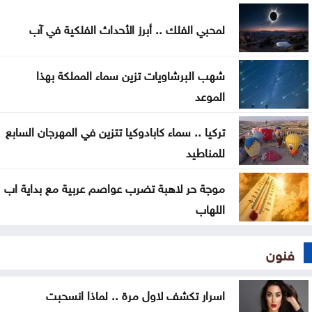
الرئيس الإيراني: صعوبة التواصل مع المرشد مجتبى
لمحبي الفلك .. أبرز الأحداث الفلكية في آب
خامنئي
لجنة "4+4" الليبية تتوصل لاتفاق بشأن تعيين رئيس
شهب البرشاويات تزين سماء المملكة بهذا
مفوضية الانتخابات
الموعد
تركيا .. سماء كابادوكيا تتزين في المهرجان السابع
للمناطيد
موجة حر لاهبة تضرب عواصم عربية مع بداية اب
اللهاب
فنون
اسرار تكشف لاول مرة .. لماذا انسحبت