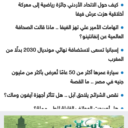
كيف حول الاتحاد الأردني جائزة رياضية إلى معركة
أخلاقية هزت عرش فيفا
اتهامات الأمير علي تهز الفيفا .. ماذا قالت الصحافة
العالمية عن إنفانتينو؟
إسبانيا تسعى لاستضافة نهائي مونديال 2030 بدلًا من
المغرب
سيارة عمرها أكثر من 50 عامًا تُعرض بأكثر من مليون
جنيه في مصر .. ما القصة
نقص الشرائح يلاحق آبل .. هل تتأثر أجهزة آيفون وماك؟
هل أصبحت الهواتف القابلة للطي مملة؟
5 إشارات قد يرسلها القلب قبل الجلطة .. لا تتجاهلها