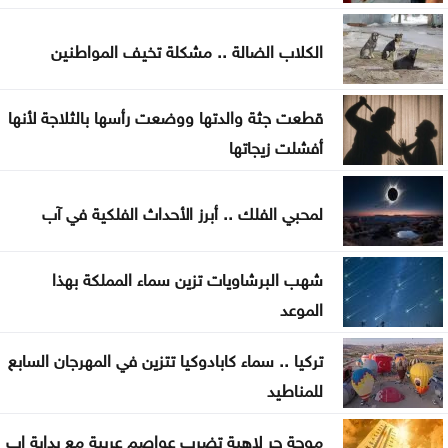
سماع دوي انفجارين في مضيق هرمز أثناء عبور ناقلة
الكلاب الضالة .. مشكلة تخيف المواطنين
مقتل جنديين إسرائيليين في جنوب لبنان
كيف حول الاتحاد الأردني جائزة رياضية إلى معركة
قطعت جثة والدتها ووضعت رأسها بالثلاجة لأنها
أخلاقية هزت عرش فيفا
أفشلت زيجاتها
اتهامات الأمير علي تهز الفيفا .. ماذا قالت الصحافة
لمحبي الفلك .. أبرز الأحداث الفلكية في آب
العالمية عن إنفانتينو؟
إسبانيا تسعى لاستضافة نهائي مونديال 2030 بدلًا من
شهب البرشاويات تزين سماء المملكة بهذا
المغرب
الموعد
تركيا .. سماء كابادوكيا تتزين في المهرجان السابع
للمناطيد
موجة حر لاهبة تضرب عواصم عربية مع بداية اب