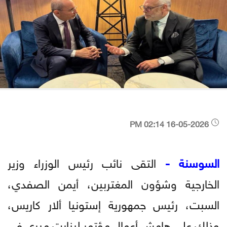
16-05-2026 02:14 PM
السوسنة -
التقى نائب رئيس الوزراء وزير
الخارجية وشؤون المغتربين، أيمن الصفدي،
السبت، رئيس جمهورية إستونيا ألار كاريس،
وذلك على هامش أعمال مؤتمر لينارت ميري في