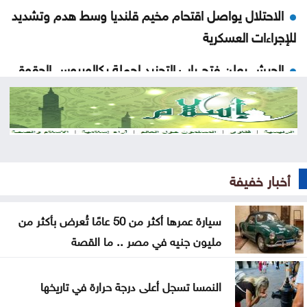
الاحتلال يواصل اقتحام مخيم قلنديا وسط هدم وتشديد
للإجراءات العسكرية
الجيش يعلن فتح باب التجنيد لحملة بكالوريوس الحقوق
والقانون
الذهب يسجل أعلى مستوى له منذ 7 أسابيع
الأمم المتحدة: داعش ما يزال يهدد السلم والأمن
الدوليين
أخبار خفيفة
تحذيرات أمنية في كولومبيا من هجمات إرهابية أثناء
سيارة عمرها أكثر من 50 عامًا تُعرض بأكثر من
مراسم التنصيب
مليون جنيه في مصر .. ما القصة
أجواء صيفية مستقرة حتى الأحد مع تراجع تأثير الكتلة
الحارة
النمسا تسجل أعلى درجة حرارة في تاريخها