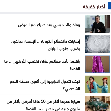
أخبار خفيفة
مجلس الأمن يعقد جلسة بشأن الضفة الغربية الثلاثاء
الترخيص المتنقل المسائي للمركبات في برقش الأحد
وفاة والد ميسي بعد صراع مع المرض
الحكومة تعلن بدء أعمال تصميم تلفريك عمّان
إصابات وانقطاع الكهرباء .. الإعصار دولفين
الأردن يدين الهجوم الإيراني على ناقلة إماراتية في هرمز
يضرب جنوب اليابان
حماس تؤكد استعدادها لتنفيذ اتفاق غزة شرط التزام
راقصة بأحد مطاعم عمّان تغضب الأردنيين .. ما
إسرائيل به
القصة
الحكومة تواصل تنفيذ 343 مشروعاً لدعم التحديث
كيف تتحول العزوبية إلى أقوى محطة للنمو
الاقتصادي
الشخصي؟
فشل أمريكا وحلف مكة الجديد
سيارة عمرها أكثر من 50 عامًا تُعرض بأكثر من
مليون جنيه في مصر .. ما القصة