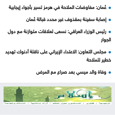
عُمان: مفاوضات الملاحة في هرمز تسير بأجواء إيجابية
إصابة سفينة بمقذوف غير محدد قبالة عُمان
رئيس الوزراء العراقي: نسعى لعلاقات متوازنة مع دول
الجوار
مجلس التعاون: الاعتداء الإيراني على ناقلة أدنوك تهديد
خطير للملاحة
وفاة والد ميسي بعد صراع مع المرض
تطوير العقبة وتكية أم علي توقعان اتفاقية لدعم الأسر
المحتاجة
متعافٍ من الكريستال يحذر: الإدمان يدمر الإنسان
والمجتمع