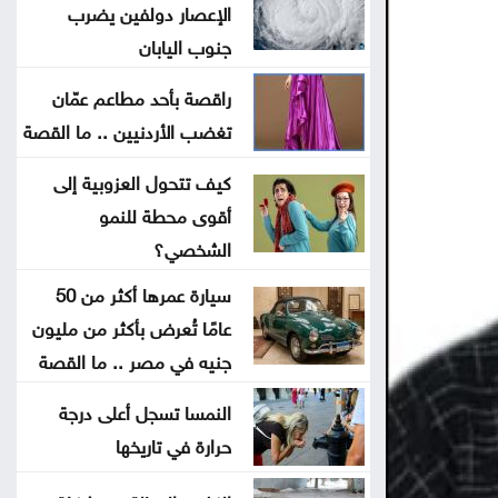
الإعصار دولفين يضرب
دورة تدريبية بمركز البحوث الدوائية
جنوب اليابان
والتشخيصية في عمان الاهلية حول
راقصة بأحد مطاعم عمّان
الهندسة الطبية الحيوية
تغضب الأردنيين .. ما القصة
تحذير من إطلاق العيارات النارية
كيف تتحول العزوبية إلى
وإغلاق الطرق باحتفالات التوجيهي
أقوى محطة للنمو
الشخصي؟
التكنولوجيا الزراعية في عمان الأهلية
سيارة عمرها أكثر من 50
تشارك بفعاليات اليوم العالمي لمكافحة
عامًا تُعرض بأكثر من مليون
التصحر والجفاف 2026
جنيه في مصر .. ما القصة
هندسة عمان الأهلية تحصد المركز
النمسا تسجل أعلى درجة
حرارة في تاريخها
الأول بمسابقة مشاريع النقل والمرور