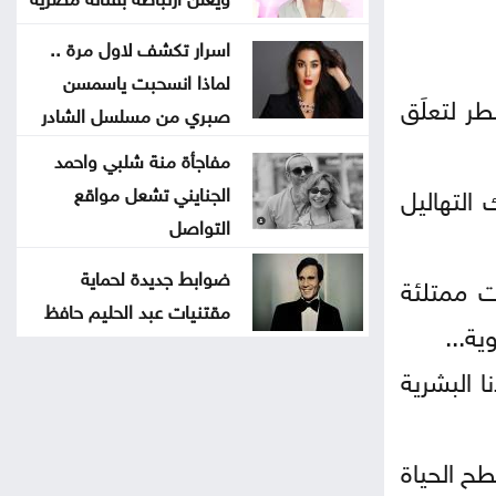
اسرار تكشف لاول مرة ..
لماذا انسحبت ياسمسن
طر لتعلَق
صبري من مسلسل الشادر
مفاجأة منة شلبي واحمد
 التهاليل
الجنايني تشعل مواقع
التواصل
ضوابط جديدة لحماية
ت ممتلئة
مقتنيات عبد الحليم حافظ
ية...
 البشرية
ح الحياة