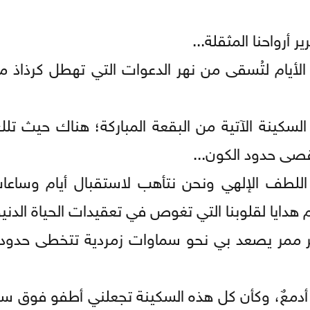
 أرواحنا المثقلة...
 الأيام لتُسقى من نهر الدعوات التي تهطل كرذاذ م
 السكينة الآتية من البقعة المباركة؛ هناك حيث تلك
أقصى حدود الكون...
 اللطف الإلهي ونحن نتأهب لاستقبال أيام وساعا
م هدايا لقلوبنا التي تغوص في تعقيدات الحياة الدنيو
بر ممر يصعد بي نحو سماوات زمردية تتخطى حدودنا
دمعٌ، وكأن كل هذه السكينة تجعلني أطفو فوق سط