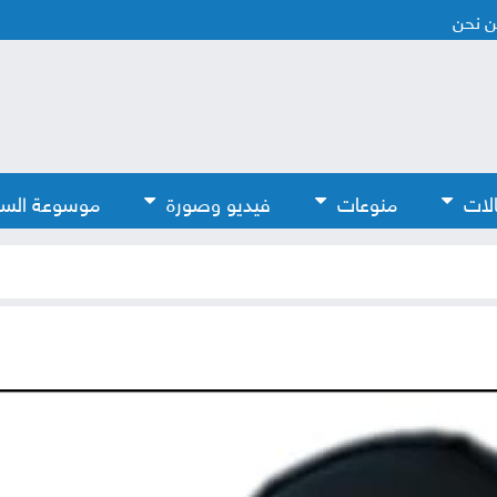
 نحن
لات
منوعات
فيديو وصورة
موسوعة الس