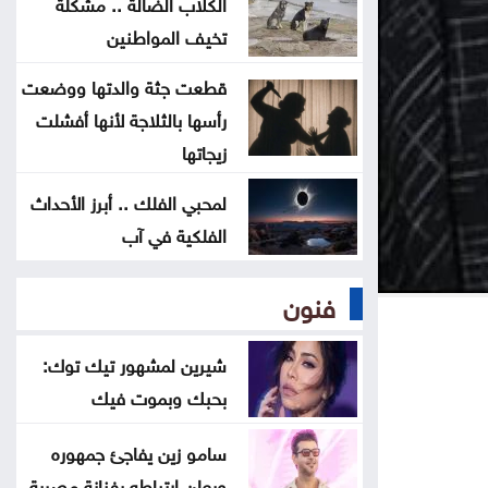
الكلاب الضالة .. مشكلة
2.8 مليار دينار قروض كشف الراتب
تخيف المواطنين
منذ بداية العام
قطعت جثة والدتها ووضعت
معالم سعودية تضاء بأعلام المملكة
رأسها بالثلاجة لأنها أفشلت
وتركيا وباكستان .. صور
زيجاتها
لمحبي الفلك .. أبرز الأحداث
ليلة فنية وتراثية بالزرقاء ضمن
الفلكية في آب
فعاليات صيف الأردن
فنون
لا تمديد لفترة قوننة وتوفيق الأوضاع
للعمالة غير الأردنية المخالفة
شيرين لمشهور تيك توك:
بحبك وبموت فيك
سامو زين يفاجئ جمهوره
ويعلن ارتباطه بفنانة مصرية