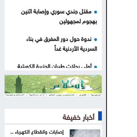
مقتل جندي سوري وإصابة اثنين
بهجوم لمجهولين
ندوة حول دور المفرق في بناء
السردية الأردنية غداً
أولى رحلات طيران الجزيرة الكويتية
تصل إلى مطار دير الزور
الأمانة تبدأ الأحد أعمال تعبيد في
منطقة زهران
أخبار خفيفة
ضبط اعتداءات جديدة على المياه في
منطقة بيرين
إصابات وانقطاع الكهرباء ..