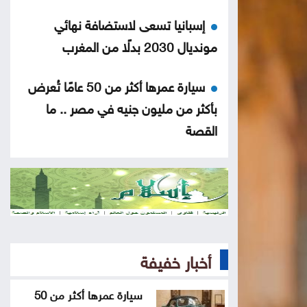
إسبانيا تسعى لاستضافة نهائي
مونديال 2030 بدلًا من المغرب
سيارة عمرها أكثر من 50 عامًا تُعرض
بأكثر من مليون جنيه في مصر .. ما
القصة
نقص الشرائح يلاحق آبل .. هل تتأثر
أجهزة آيفون وماك؟
هل أصبحت الهواتف القابلة للطي
مملة؟
أخبار خفيفة
5 إشارات قد يرسلها القلب قبل
سيارة عمرها أكثر من 50