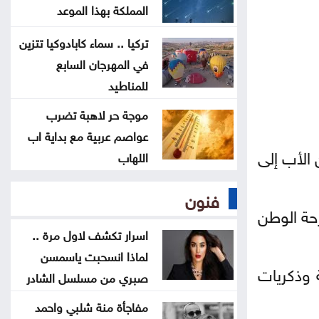
أردنيًا راسخًا بالدفاع عن القدس
المملكة بهذا الموعد
ومقدساتها
تركيا .. سماء كابادوكيا تتزين
في المهرجان السابع
إيران: مفاوضات مضيق هرمز مع
للمناطيد
عُمان في مراحلها النهائية
موجة حر لاهبة تضرب
عواصم عربية مع بداية اب
الرئيس الإيراني: صعوبة التواصل مع
الأب إلى
اللهاب
المرشد مجتبى خامنئي
فنون
لجنة "4+4" الليبية تتوصل لاتفاق
رحة الوطن
بشأن تعيين رئيس مفوضية الانتخابات
اسرار تكشف لاول مرة ..
لماذا انسحبت ياسمسن
 وذكريات
صبري من مسلسل الشادر
مفاجأة منة شلبي واحمد