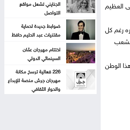
نى العظيم
الجنايني تشعل مواقع
التواصل
ضوابط جديدة لحماية
ه رغم كل
مقتنيات عبد الحليم حافظ
الشعب
اختتام مهرجان عمّان
السينمائي الدولي
ذا الوطن
226 فعالية ترسخ مكانة
مهرجان جرش منصة للإبداع
والحوار الثقافي