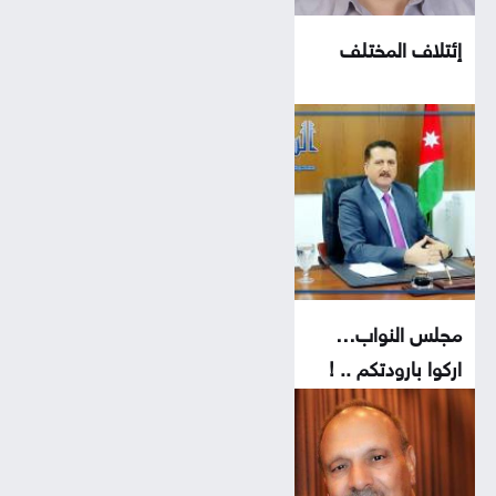
إئتلاف المختلف
مجلس النواب…
اركوا بارودتكم .. !
وحزب...