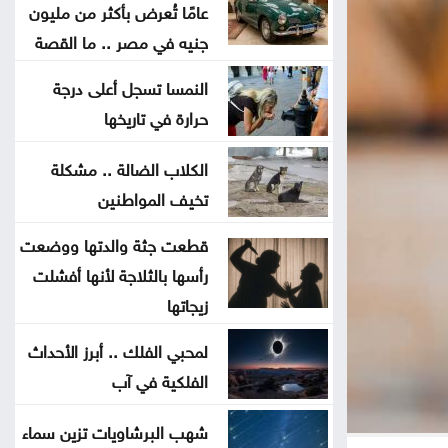
الجلطة .. لا تتجاهلها
عامًا تُعرض بأكثر من مليون
جنيه في مصر .. ما القصة
العدو الخفي للمسافرين .. لماذا
النمسا تسجل أعلى درجة
يرهقك اختلاف التوقيت
حرارة في تاريخها
وداعا لعسر الهضم .. طرق منزلية
الكلاب الضالة .. مشكلة
بسيطة تمنح معدتك الراحة
تخيف المواطنين
قطعت جثة والدتها ووضعت
هل تأكل البطيخ مع الخبز؟ خبراء
رأسها بالثلاجة لأنها أفشلت
يوضحون ما قد يحدث لجسمك
زيجاتها
عطالله: الوصاية الهاشمية صمام أمان
لمحبي الفلك .. أبرز الأحداث
للمقدسات في القدس
الفلكية في آب
أعيان: مواقف الملك تعكس التزامًا
شهب البرشاويات تزين سماء