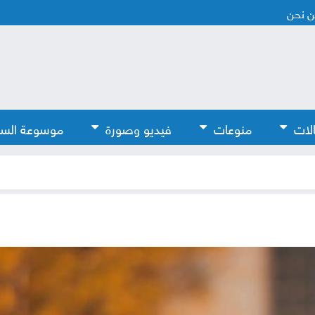
 نحن
لات
منوعات
فيديو وصورة
موسوعة الس