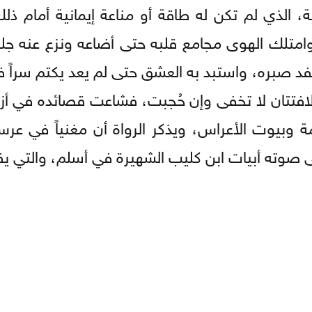
ة، الذي لم تكن له طاقة أو مناعة إيمانية أمام ذل
تلك الهوى مجامع قلبه حتى أضاعه ونزع عنه جلبا
 نفد صبره، واستبد به العشق حتى لم يعد يكتم سراً
 الافتتان لا تخفى وإن حُجبت، فشاعت قصائده في أز
ة وبيوت الأعراس، ويذكر الرواة أن مغنياً في عر
صوته أبيات ابن كليب الشهيرة في أسلم، والتي يق