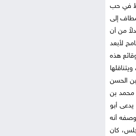
رط في حب
مطاف إلى
لاً من أن
مح لأبعد
قائع هذه
ويتناقلها
بن الحسن
 محمد بن
يدعى أبو
وصفه أنه
جلس، كان