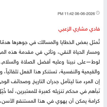
06-06-2026 11:42 PM
فادي مشاري الزعبي
تُمثل بعض الخطايا والمسالك في جوهرها هدمًا لل
ومسار الحياة النقي، وتأتي في مقدمة هذه المو
لوط—على نبينا وعليه أفضل الصلاة والسلام. إن
والقيمية والنفسية، تستنكر هذا الفعل تلقائياً،
إن المرء منا ليتأمل جدران التاريخ وصحائف الوحي
نَبأهم في محكم تنزيله كعبرة للمعتبرين، لَما خُ
كرامة يمكن أن يهوي في هذا المستنقع الآسن، فا