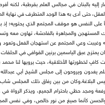
 إليه بالبنان في مجالس العلم بقرطبة، لكنه أف
العقل، حتى أدى به هذا الوجد المتطرف في نهاية ال
كأ على النفس هو موقف المجتمع الذي يحتويه؛ إذ بد
لك المستهجن والمجاهرة بالفاحشة، تهاون معه وتسا
 وغيبت وعي المجتمع عن استهجان الفعل.وتعود و
ان يمتزج عبق الياسمين برنين القوافي في الحلقات، 
 كافٍ لخطورتها الأخلاقية، حيث يرويها لنا محمد 
لعلم يغدون ويروحون إلى مجلس الشيخ أبي عبدالله
ييس البلاغة.وكان من بين رفاق ذلك المجلس شاب 
عة ومجد حظي باحترام الجميع، ويذكر الرواة في 
والحسن كأنما صيغ من نور خالص، وفي نفس الم