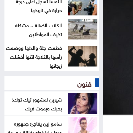
النمسا تسجل أعلى درجة
حرارة في تاريخها
الحكومة تواصل تنفيذ 343 مشروعاً
لدعم التحديث الاقتصادي
الكلاب الضالة .. مشكلة
تخيف المواطنين
فشل أمريكا وحلف مكة الجديد
قطعت جثة والدتها ووضعت
عراقجي: اتفاق وشيك مع عُمان لفتح
رأسها بالثلاجة لأنها أفشلت
مسار ملاحي جديد عبر هرمز
زيجاتها
فنون
شيرين لمشهور تيك توك:
بحبك وبموت فيك
سامو زين يفاجئ جمهوره
ويعلن ارتباطه بفنانة مصرية