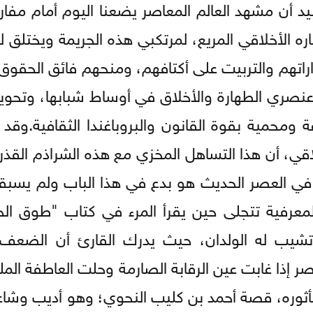
يد أن مشهد العالم المعاصر يضعنا اليوم أمام مفار
ه الأخلاقي المريع، لمرتكبي هذه الجريمة ويختلق له
داراتهم والتربيت على أكتافهم، ومنحهم فائق الحقوق
نصري الطهارة والأخلاق في أوساط شبابها، وتحوي
حمية بقوة القانون والبروباغندا الثقافية.وقد 
لاقي، أن هذا التساهل المخزي مع هذه الشراذم القذر
في العصر الحديث هو بدع في هذا الباب ولم يسبقه 
المعرفية تتجلى حين يقرأ المرء في كتاب "طوق ال
ا تشيب له الولدان، حيث يدرك القارئ أن الضعف 
ر إذا غابت عين الرقابة الصارمة وحلت العاطفة الم
مأثوره، قصة أحمد بن كليب النحوي؛ وهو أديب وشاع