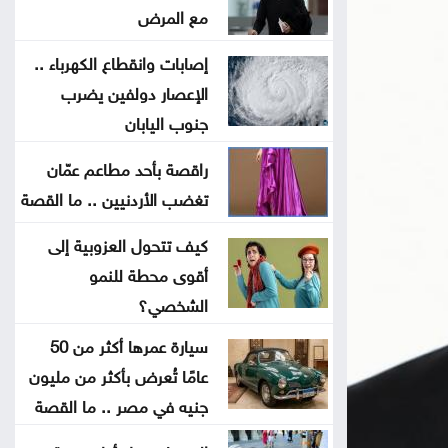
مع المرض
مجلس الأمن يعقد جلسة بشأن
إصابات وانقطاع الكهرباء ..
الضفة الغربية الثلاثاء
الإعصار دولفين يضرب
جنوب اليابان
الترخيص المتنقل المسائي للمركبات
في برقش الأحد
راقصة بأحد مطاعم عمّان
تغضب الأردنيين .. ما القصة
الحكومة تعلن بدء أعمال تصميم
كيف تتحول العزوبية إلى
تلفريك عمّان
أقوى محطة للنمو
الشخصي؟
الأردن يدين الهجوم الإيراني على ناقلة
إماراتية في هرمز
سيارة عمرها أكثر من 50
عامًا تُعرض بأكثر من مليون
حماس تؤكد استعدادها لتنفيذ اتفاق
جنيه في مصر .. ما القصة
غزة شرط التزام إسرائيل به