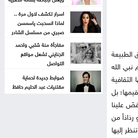
اسرار تكشف لاول مرة ..
لماذا انسحبت ياسمسن
صبري من مسلسل الشادر
مفاجأة منة شلبي واحمد
ق الطبيعة
الجنايني تشعل مواقع
التواصل
نبي الله
الثقافية
ضوابط جديدة لحماية
مقتنيات عبد الحليم حافظ
قيمها؛ بل
قصّ علينا
رذاذاً من
ظر إليها