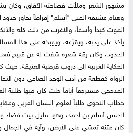
مشهور الشعر وملأت فصاحته الآفاق، وكان يشار
وهيام عشيقه الفتى "أسلم" إفراطاً تجاوز حدود 
الموت كبداً وأسفاً، والأغرب من ذلك كله والأن
يأخذ على يديه، ويقرّعه، ويوبخه على هذا المس
الحدود، وكأن رقة شعره شفت له عن قبيح فعله
الحكاية الغريبة إلى دروب قرطبة العتيقة، حيث ك
الرواة كقطعة من أدب الوجد الصافي دون التفات
المذحجي مسترجعاً أياماً خلت كان فيها طلبة ا
خطاب النحوي طلباً لعلوم اللسان العربي ومقا
الحسن أسلم بن أحمد، وهو سليل بيت قضاء ورف
كان فتنة تمشي على الأرض، وآية في الجمال 