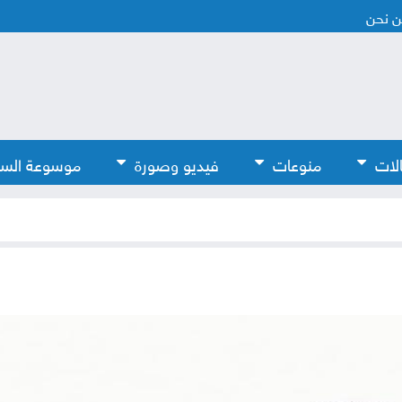
 نحن
لات
منوعات
فيديو وصورة
موسوعة الس