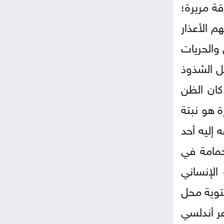
قة مريرة؛
م الأعذار
 والحريات
ل الشذوذ
كان الظن
ة هو نبتة
إليه أحد
حمامة في
الإنساني
لتوية محل
ر أندلسي