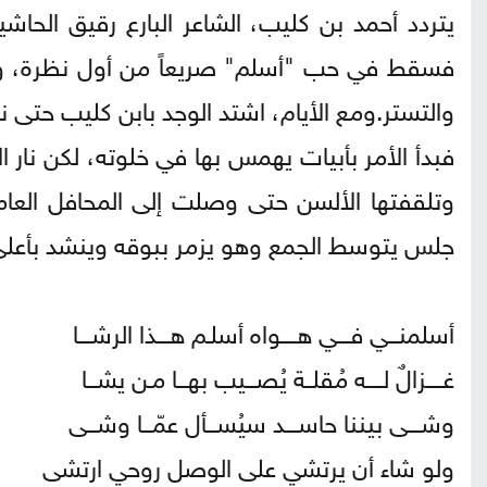
يتردد أحمد بن كليب، الشاعر البارع رقيق الحاشي
فسقط في حب "أسلم" صريعاً من أول نظرة، وام
والتستر.ومع الأيام، اشتد الوجد بابن كليب حتى
فبدأ الأمر بأبيات يهمس بها في خلوته، لكن نار
وتلقفتها الألسن حتى وصلت إلى المحافل العام
جلس يتوسط الجمع وهو يزمر ببوقه وينشد بأعلى 
أسلمنـــي فــــي هـــــواه أسلـم هــــذا الرشــــا
غـــــزالٌ لـــــه مُقلــة يُصـــيب بهـــا مـن يشـــا
وشــــى بيننا حاســــد سيُســـأل عمّـــا وشـــى
ولو شاء أن يرتشي على الوصل روحي ارتشى