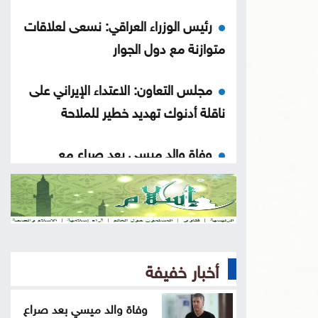
رئيس الوزراء العراقي: نسعى لعلاقات
متوازنة مع دول الجوار
مجلس التعاون: الاعتداء الإيراني على
ناقلة أدنوك تهديد خطير للملاحة
وفاة والد ميسي بعد صراع مع
المرض
تطوير العقبة وتكية أم علي توقعان
اتفاقية لدعم الأسر المحتاجة
أخبار خفيفة
متعافٍ من الكريستال يحذر: الإدمان
يدمر الإنسان والمجتمع
وفاة والد ميسي بعد صراع