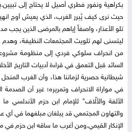
بكراهية ونفور فطري أصيل لا يحتاج إلى تبيين.ب
حيث نرى كيف يُبرر الغرب، الذي يعيش أوج انهيار
تلو الأعذار، واصفاً إياهم بالمرضى الذين يجب م
ليتسنى لهم تلويث المجتمعات النظيفة، وهدم ع
من انحراف سلوكي فردي إلى منظومة مشروعة وم
السائد قبل التعمق في قراءة أدبيات التاريخ الأخ
شيطانية حصرية لزماننا هذا، وأن الغرب المنحل 
في مواراة الانحراف وتمريره؛ غير أن الصدمة 
الألفة والألّاف" للإمام ابن حزم الأندلسي م
والتهاون المجتمعي قد يبلغان مبلغهما في أي عص
الإنكار القيمي.ومن أغرب ما ساقه ابن حزم في 