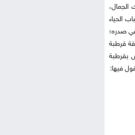
ك الجمال،
ب الحياء
 في صدره؛
قة قرطبة
س بقرطبة
ول فيها: