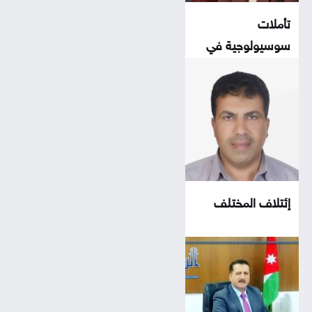
تأملات
سوسيولوجية في
زمن الدرونز
إئتلاف المختلف