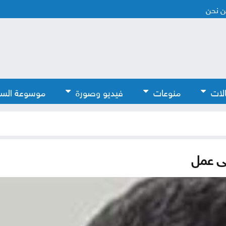
 نحن
لات
منوعات
فيديو وصورة
موسوعة الس
لى عمل