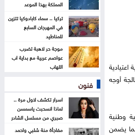
إيران: مفاوضات مضيق هرمز مع
المملكة بهذا الموعد
عُمان في مراحلها النهائية
تركيا .. سماء كابادوكيا تتزين
في المهرجان السابع
الرئيس الإيراني: صعوبة التواصل مع
للمناطيد
المرشد مجتبى خامنئي
موجة حر لاهبة تضرب
عواصم عربية مع بداية اب
لجنة "4+4" الليبية تتوصل لاتفاق
 اعتيادية
اللهاب
بشأن تعيين رئيس مفوضية الانتخابات
لجة أوجه
فنون
لجنة أوضاع اللاعبين تصدر قرارات بحق
أندية المحترفين
اسرار تكشف لاول مرة ..
لماذا انسحبت ياسمسن
ية وطنية
صبري من مسلسل الشادر
بما يضمن
مفاجأة منة شلبي واحمد