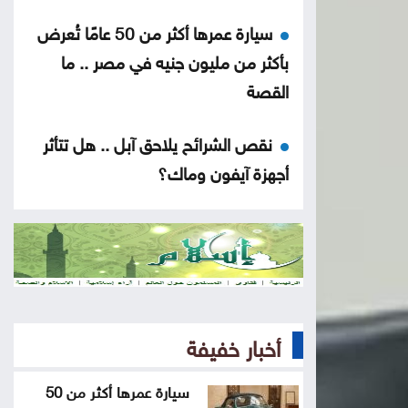
سيارة عمرها أكثر من 50 عامًا تُعرض
بأكثر من مليون جنيه في مصر .. ما
القصة
نقص الشرائح يلاحق آبل .. هل تتأثر
أجهزة آيفون وماك؟
هل أصبحت الهواتف القابلة للطي
مملة؟
5 إشارات قد يرسلها القلب قبل
الجلطة .. لا تتجاهلها
أخبار خفيفة
العدو الخفي للمسافرين .. لماذا
سيارة عمرها أكثر من 50