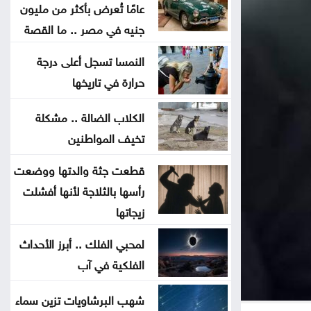
يرهقك اختلاف التوقيت
عامًا تُعرض بأكثر من مليون
جنيه في مصر .. ما القصة
وداعا لعسر الهضم .. طرق منزلية
النمسا تسجل أعلى درجة
بسيطة تمنح معدتك الراحة
حرارة في تاريخها
هل تأكل البطيخ مع الخبز؟ خبراء
الكلاب الضالة .. مشكلة
يوضحون ما قد يحدث لجسمك
تخيف المواطنين
قطعت جثة والدتها ووضعت
عطالله: الوصاية الهاشمية صمام أمان
رأسها بالثلاجة لأنها أفشلت
للمقدسات في القدس
زيجاتها
أعيان: مواقف الملك تعكس التزامًا
لمحبي الفلك .. أبرز الأحداث
أردنيًا راسخًا بالدفاع عن القدس
الفلكية في آب
ومقدساتها
شهب البرشاويات تزين سماء