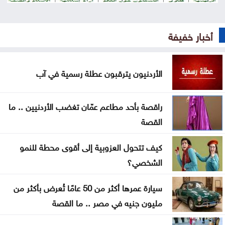
البناء الوطني: المباني غير المعزولة تزيد استهلاك الكهرباء
في موجات الحر
أخبار خفيفة
انطلاق رحلات برنامج أردننا جنة في الكرك
الأردنيون يترقبون عطلة رسمية في آب
عون: تقدم إيجابي في مفاوضات روما حول الحدود
والأسرى
راقصة بأحد مطاعم عمّان تغضب الأردنيين .. ما
سامو زين يفاجئ جمهوره ويعلن ارتباطه بفنانة مصرية
القصة
أوبن إيه آي تتيح محادثات غير محدودة لمستخدمي
كيف تتحول العزوبية إلى أقوى محطة للنمو
ChatGPT المجانيين
الشخصي؟
6 وسائل منزلية فعّالة لطرد البعوض
سيارة عمرها أكثر من 50 عامًا تُعرض بأكثر من
البنك الدولي يمنح سوريا 100 مليون دولار لتحديث
مليون جنيه في مصر .. ما القصة
القطاع المالي