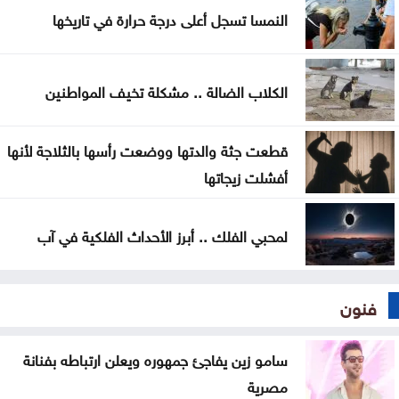
النمسا تسجل أعلى درجة حرارة في تاريخها
بغداد والرياض تبحثان التنسيق الأمني وتطورات
المنطقة
الكلاب الضالة .. مشكلة تخيف المواطنين
واشنطن: اتفاق مرتقب لإعادة فتح مضيق هرمز خلال
الساعات المقبلة
قطعت جثة والدتها ووضعت رأسها بالثلاجة لأنها
أفشلت زيجاتها
لمحبي الفلك .. أبرز الأحداث الفلكية في آب
فنون
سامو زين يفاجئ جمهوره ويعلن ارتباطه بفنانة
مصرية