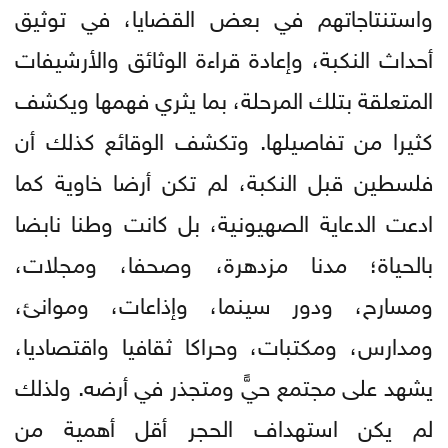
واستنتاجاتهم في بعض القضايا، في توثيق
أحداث النكبة، وإعادة قراءة الوثائق والأرشيفات
المتعلقة بتلك المرحلة، بما يثري فهمها ويكشف
كثيرا من تفاصيلها. وتكشف الوقائع كذلك أن
فلسطين قبل النكبة، لم تكن أرضا خاوية كما
ادعت الدعاية الصهيونية، بل كانت وطنا نابضا
بالحياة؛ مدنا مزدهرة، وصحفا، ومجلات،
ومسارح، ودور سينما، وإذاعات، وموانئ،
ومدارس، ومكتبات، وحراكا ثقافيا واقتصاديا،
يشهد على مجتمع حيٍّ ومتجذر في أرضه. ولذلك
لم يكن استهداف الحجر أقل أهمية من