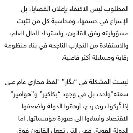
المطلوب ليس الاكتفاء بإعلان القضايا، بل
الإسراع في حسمها، ومحاسبة كل من تثبت
مسؤوليته وفق القانون، واسترداد المال العام،
والاستفادة من التجارب الناجحة في بناء منظومة
رقابة ومساءلة أكثر فاعلية.
ليست المشكلة في “بكّار” "لفظ مجازي عام على
سعته"واحد، بل في وجود “بكاكير” و”هوامير”
إذا تُركوا دون ردع، أرهقوا الدولة وأضعفوا
الاقتصاد وأساءوا إلى صورة مؤسساتها. أما
الدولة القوية، فهي التي تجعل القانون فوق