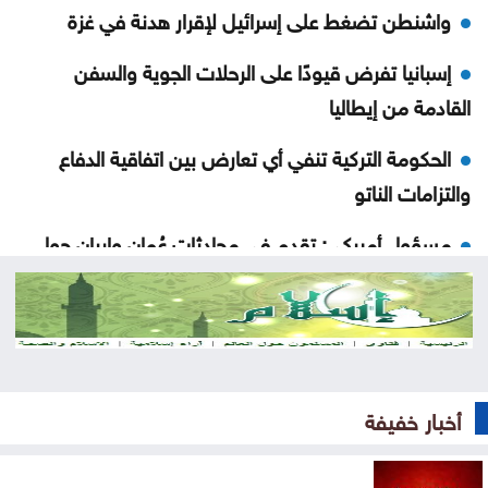
واشنطن تضغط على إسرائيل لإقرار هدنة في غزة
إسبانيا تفرض قيودًا على الرحلات الجوية والسفن
القادمة من إيطاليا
الحكومة التركية تنفي أي تعارض بين اتفاقية الدفاع
والتزامات الناتو
مسؤول أميركي: تقدم في محادثات عُمان وإيران حول
مضيق هرمز
تنفيذ حزمة مشاريع تنموية بالكرك لدعم البيئة
الاستثمارية
انطلاق منافسات بطولة الحسن الدولية العاشرة
أخبار خفيفة
للتايكواندو