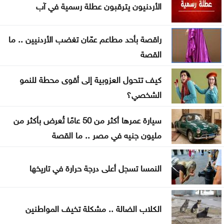
الأردنيون يترقبون عطلة رسمية في آب
مجلس الشيوخ الأميركي يتبنى عقوبات جديدة على
روسيا
راقصة بأحد مطاعم عمّان تغضب الأردنيين .. ما
الحوثيون يتبنون هجومًا على معسكر للقوات الحكومية
القصة
في مأرب
كيف تتحول العزوبية إلى أقوى محطة للنمو
عقوبات أميركية تستهدف منصات عملات رقمية
الشخصي؟
مرتبطة بتمويل الحرس الثوري
سيارة عمرها أكثر من 50 عامًا تُعرض بأكثر من
البناء الوطني: المباني غير المعزولة تزيد استهلاك الكهرباء
مليون جنيه في مصر .. ما القصة
في موجات الحر
انطلاق رحلات برنامج أردننا جنة في الكرك
النمسا تسجل أعلى درجة حرارة في تاريخها
عون: تقدم إيجابي في مفاوضات روما حول الحدود
والأسرى
الكلاب الضالة .. مشكلة تخيف المواطنين