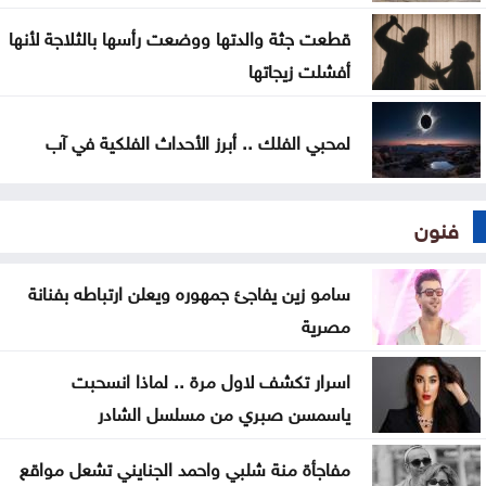
سامو زين يفاجئ جمهوره ويعلن ارتباطه بفنانة مصرية
قطعت جثة والدتها ووضعت رأسها بالثلاجة لأنها
أفشلت زيجاتها
لمحبي الفلك .. أبرز الأحداث الفلكية في آب
فنون
سامو زين يفاجئ جمهوره ويعلن ارتباطه بفنانة
مصرية
اسرار تكشف لاول مرة .. لماذا انسحبت
ياسمسن صبري من مسلسل الشادر
مفاجأة منة شلبي واحمد الجنايني تشعل مواقع