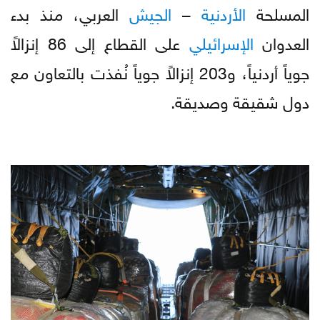
المسلحة
الأردنية
–
الجيش
العربي، منذ بدء
العدوان
الإسرائيلي
على القطاع إلى 86 إنزالاً
جوياً أردنياً، و203 إنزالاً جوياً نُفذت بالتعاون مع
دول شقيقة وصديقة.