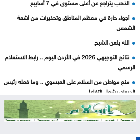
الذهب يتراجع عن أعلى مستوى في 7 أسابيع
أجواء حارة في معظم المناطق وتحذيرات من أشعة
الشمس
الله يلعن الشبح
نتائج التوجيهي 2026 في الأردن اليوم .. رابط الاستعلام
الرسمي
منع مواطن من السلام على العيسوي .. وما فعله رئيس
الديوان يشعل التفاعل
حشد أكثر من مئتي عنصر إطفاء لإخماد حريق في جنوب
فرنسا
متحدث عسكري يمني: الحوثيون يستأنفون هجماتهم