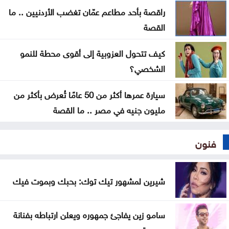
راقصة بأحد مطاعم عمّان تغضب الأردنيين .. ما
حين لا يعود القمع ضروريًا: كيف تُنتَج اللامبالاة
القصة
السياسية؟
كيف تتحول العزوبية إلى أقوى محطة للنمو
الشخصي؟
سيارة عمرها أكثر من 50 عامًا تُعرض بأكثر من
مليون جنيه في مصر .. ما القصة
فنون
شيرين لمشهور تيك توك: بحبك وبموت فيك
سامو زين يفاجئ جمهوره ويعلن ارتباطه بفنانة