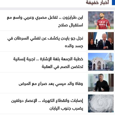
على ميناء المخا
أخبار خفيفة
غزة .. إصابة 7 فلسطينيين بإطلاق نار إسرائيلي الأحد
ابن طرابزون .. تفاعل مصري وعربي واسع مع
استقبال صلاح
إيران .. تعيين محسن رضائي أمينا عاما للمجلس الأعلى
للأمن القومي
نجل جو بايدن يكشف عن تفشي السرطان في
القناة 13: خلافات تل أبيب وواشنطن تتعمق بشأن إنهاء
جسد والده
القتال في 3 جبهات
خطبة الجمعة بلغة الإشارة .. تجربة إنسانية
ترمب: نراقب إيران اقتصادياً ونؤجل أي تحرك عسكري
تحتضن الصم في العقبة
كبير
وفاة والد ميسي بعد صراع مع المرض
الحيصة: أراضي مشروع سكة العقبة ستسجل باسم
خزينة الدولة
إصابات وانقطاع الكهرباء .. الإعصار دولفين
صورة تختصر حكاية إنجاز .. وحفل سيبقى محفورا في
يضرب جنوب اليابان
ذاكرة جامعة آل البيت