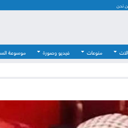
 نحن
لات
منوعات
فيديو وصورة
موسوعة الس