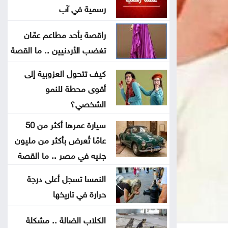
رسمية في آب
البرلمان العربي يدين استهداف
راقصة بأحد مطاعم عمّان
المدنيين بالسعودية واليمن
تغضب الأردنيين .. ما القصة
ارتفاع حصيلة الهجوم الذي نفذه تلميذ
كيف تتحول العزوبية إلى
على مدرسة بتايلند
أقوى محطة للنمو
الشخصي؟
70 ألفا يؤدون صلاة الجمعة بالأقصى
سيارة عمرها أكثر من 50
احتراق 3206 مركبات في الأردن خلال
عامًا تُعرض بأكثر من مليون
جنيه في مصر .. ما القصة
عامين
النمسا تسجل أعلى درجة
منتخب الشباب يلتقي نظيره الكويتي
حرارة في تاريخها
ودياً غداً
الكلاب الضالة .. مشكلة