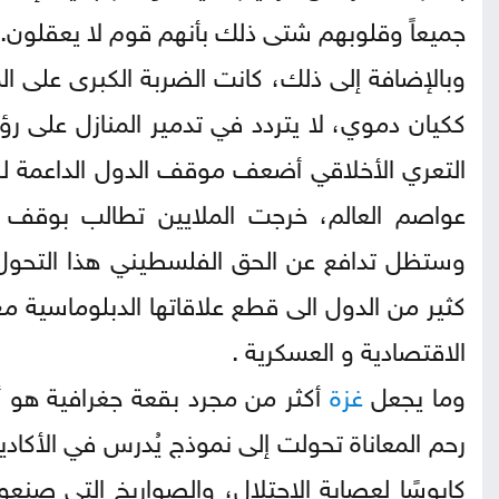
جميعاً وقلوبهم شتى ذلك بأنهم قوم لا يعقلون.
وبالإضافة إلى ذلك، كانت الضربة الكبرى على ال
ككيان دموي، لا يتردد في تدمير المنازل على رؤو
التعري الأخلاقي أضعف موقف الدول الداعمة له،
عواصم العالم، خرجت الملايين تطالب بوقف ا
وستظل تدافع عن الحق الفلسطيني هذا التحول
كثير من الدول الى قطع علاقاتها الدبلوماسية م
الاقتصادية و العسكرية .
وما يجعل
غزة
أكثر من مجرد بقعة جغرافية هو أ
رحم المعاناة تحولت إلى نموذج يُدرس في الأكادي
كابوسًا لعصابة الاحتلال، والصواريخ التي صنع