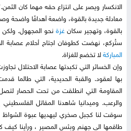
الانكسار ويصر على انتزاع حقه مهما كان الثمن.
معادلة جديدة بالقوة، واضعة أهدافًا واضحة وص
بالقوة، وتهجير سكان
غزة
نحو المجهول. ولكن ما
ستُركع، نهضت كطوفان اجتاح أحلام عصابة الاح
المباركة
لا تخضع للغزاة.
وإن الخسائر التي تكبدتها عصابة الاحتلال تجاو
بها لعقود. والقبة الحديدية، التي طالما ق
المقاومة التي انطلقت من تحت الحصار لتصل إ
والرعب. وميدانيا شاهدنا المقاتل الفلسطيني يت
سوقت لنا كجبل صخري ليهديها عبوة الشواظ ويعو
طاقمها الى جهنم وبئس المصير ، ورأينا كيف كان رامي الياسين 105 يقتنص نا