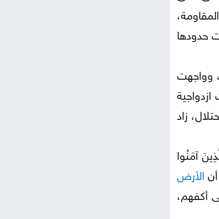
لمقاومة،
 حدودها
، وواجهت
ازدواجية
لال، زاد
نَ آمَنُوا
 أن
الأرض
ى أكفهم،