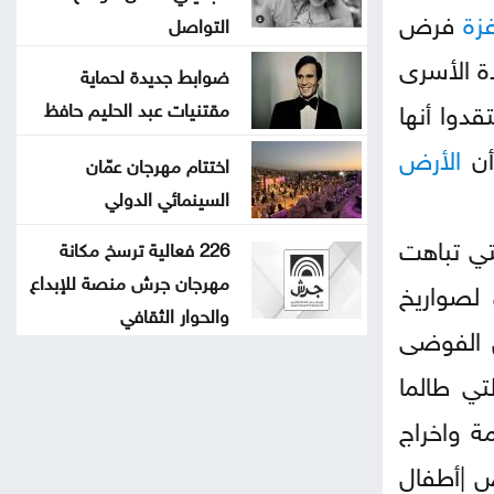
زة
فرض
التواصل
ة الأسرى
ضوابط جديدة لحماية
دوا أنها
مقتنيات عبد الحليم حافظ
أن
الأرض
اختتام مهرجان عمّان
السينمائي الدولي
تي تباهت
226 فعالية ترسخ مكانة
مهرجان جرش منصة للإبداع
 لصواريخ
والحوار الثقافي
ن الفوضى
تي طالما
ة واخراج