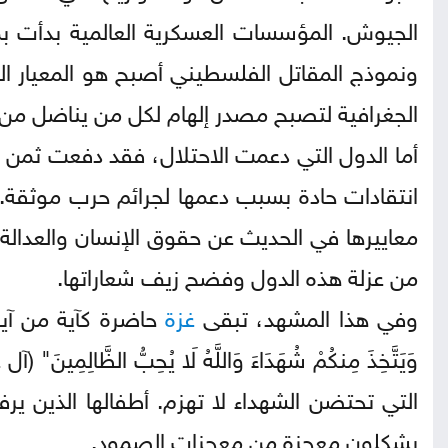
الجيوش. المؤسسات العسكرية العالمية بدأت ب
ونموذج المقاتل الفلسطيني أصبح هو المعيار ال
الجغرافية لتصبح مصدر إلهام لكل من يناضل من أ
أما الدول التي دعمت الاحتلال، فقد دفعت ثمن ش
انتقادات حادة بسبب دعمها لجرائم حرب موثقة. أ
معاييرها في الحديث عن حقوق الإنسان والعدالة.
من عزلة هذه الدول وفضح زيف شعاراتها.
وفي هذا المشهد، تبقى
غزة
حاضرة كآية من آيات ال
وَيَتَّخِذَ مِنكُمْ شُهَدَاءَ وَاللَّهُ لَا يُحِبُّ الظَّالِمِينَ" (آل ع
التي تحتضن الشهداء لا تهزم. أطفالها الذين ير
يشكلون معجزة من معجزات الصمود.