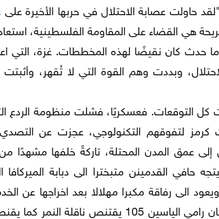
"لقد حاولت عصابة الاحتلال في حربها الأخيرة على
غ
ريحة هي القضاء على المقاومة الفلسطينية، استعاد
 حدث كان نقيضًا لهذه المخططات. غزة، التي اعتق
تلال، وبددت وهم القوة التي لا تُقهر، وأثبتت 
زت كل التوقعات. فعسكريًا، فشلت منظومة الردع ال
دمت كرمز لتفوقهم التكنولوجي، عجزت عن التصدي
لى عمق المدن المحتلة، تاركةً خلفها مشهدًا م
جه حافي القدمينن متبخترا الى دبابة الميركافا ال
د الى رفاقة مكبرا مهلالا بعد اخراجها عن الخدم
قلة النمر كما يقنص |أطفال