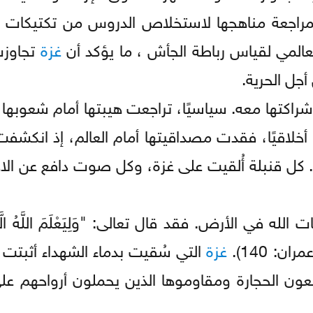
مراجعة مناهجها لاستخلاص الدروس من تكتيكات ا
عالمي لقياس رباطة الجأش ، ما يؤكد أن
غزة
تجاوزت
جل الحرية.
راكتها معه. سياسيًا، تراجعت هيبتها أمام شعوبها
خلاقيًا، فقدت مصداقيتها أمام العالم، إذ انكشفت 
 كل قنبلة أُلقيت على غزة، وكل صوت دافع عن الاحت
له في الأرض. فقد قال تعالى: "وَلِيَعْلَمَ اللَّهُ الَّذِي
مران: 140).
غزة
التي سُقيت بدماء الشهداء أثبتت
فعون الحجارة ومقاوموها الذين يحملون أرواحهم عل