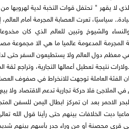
ذي لا يقهر " تحتفل قوات التخبة لدية لهروبها من
يادة.. سياسيًا، تعرت العصابة المجرمة أمام العالم
لنساء والشيوخ وتبين للعالم الذي كان مخدوعا 
بة المجرمة المدعومة عالميا ما هي الا مجموعة مص
ي معظم دول العالم ولا يستطيعون السفر حتى لداع
ولارات نتيجة تعطيل أعمالها التجارية، وتراجع ثقة ا
ان الفئة العاملة توجهت للانخراط في صفوف العص
 الملاجئ فلا حركة تجارية تدعم الاقتصاد ولا بيع 
بحر الاحمر بعد ان تمركز ابطال اليمن للسفن المتج
ا دبت الخلافات بينهم حتى رأينا قول الله تعالى ب
لا في قرى محصنة أو من وراء جدر بأسهم بينهم شدي