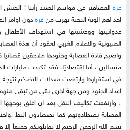
غزة
العصافير في مواسم الصيد رأينا " الجيش ال
احد اهم الوية النخبة يهرب من
غزة
دون اوامر الق
عدوانيتها ووحشيتها في استهداف الأطفال وا
الصيونية والاعلام الغربي لعقود أن هذة العصا
واصبح قادة العصابة وجنودها ملاحقين قضائيا ف
متسللين ، أما اقتصاديًا، فقد تكبدت مليارات الد
في استقرارها وارتفعت معدلات التضخم نتيجة 
اعداد الجنود ومن جهة اخرى بقي من تبقى منهم في
، وارتفعت تكاليف النقل بعد ان اغلق بوجهها ال
العصابة يصطادونهم كما يصطادون البط .واجتماعي
بسم الله الرحمن الرحيم لا يقاتلونكم جميعاً إ