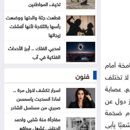
السعودية للحوثيين: التحالف لن يقف
تخيف المواطنين
مكتوف اليدين
قطعت جثة والدتها ووضعت
رأسها بالثلاجة لأنها أفشلت
توجيه لإزالة المركبات المهملة
زيجاتها
والمعطلة في الرصيفة
لمحبي الفلك .. أبرز الأحداث
على هامش التعديل على قانون
الفلكية في آب
خة أمام
الجامعات الأردنية
فنون
لا تختلف
. عصابة
اسرار تكشف لاول مرة ..
جز دول عن
لماذا انسحبت ياسمسن
صبري من مسلسل الشادر
لام ضخمة
مفاجأة منة شلبي واحمد
عبًا يأبى
الجنايني تشعل مواقع