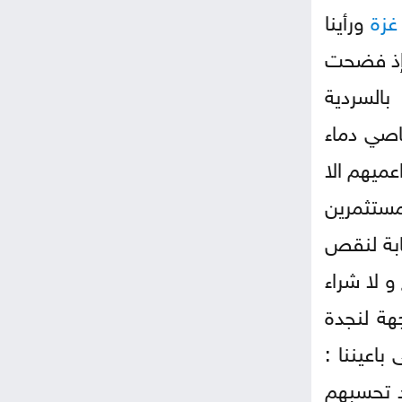
غزة
ورأينا
، إذ فضحت
بالسردية
اصي دماء
ميهم الا
لمستثمرين
ابة لنقص
و لا شراء
هة لنجدة
اعيننا :
د تحسبهم