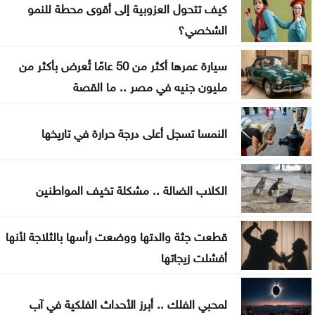
هزيمة ترامب في مفاوضات إيران
كيف تتحول العزوبية إلى أقوى محطة للنمو
الشخصي؟
«حياد» لبنان إلى الانقسام الواضح حول إسرائيل
سيارة عمرها أكثر من 50 عامًا تُعرض بأكثر من
هل سيعيش أبناؤنا حياة أسوأ منا
مليون جنيه في مصر .. ما القصة
النمسا تسجل أعلى درجة حرارة في تاريخها
الكلاب الضالة .. مشكلة تخيف المواطنين
قطعت جثة والدتها ووضعت رأسها بالثلاجة لأنها
أفشلت زيجاتها
لمحبي الفلك .. أبرز الأحداث الفلكية في آب