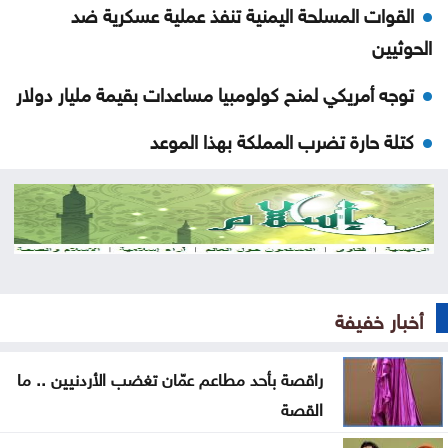
القوات المسلحة اليمنية تنفذ عملية عسكرية ضد
الحوثيين
توجه أمريكي لمنح كولومبيا مساعدات بقيمة مليار دولار
كتلة حارة تضرب المملكة بهذا الموعد
لماذا لم تشارك مصر في اتفاق مكّة
اتفاقية مكة: مثلث الردع الجديد في المنطقة
نتائج التوجيهي على الأبواب .. التفاصيل والموعد
المتوقع لإعلانها
أخبار خفيفة
الدراسات تؤكد: الذكاء الاصطناعي تكنولوجيا بلا جدوى
راقصة بأحد مطاعم عمّان تغضب الأردنيين .. ما
تشابُك القيامة والنهوض في فلسطين وإسرائيل
القصة