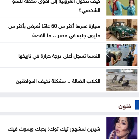
كلّيّة الهندسة في الجامعة الأردنيّة تودّع 808 من خرّيجيها
الشخصي؟
ضمن فوج الهواشم
سيارة عمرها أكثر من 50 عامًا تُعرض بأكثر من
العيسوي يرعى احتفال أهالي الرمثا بالأعياد والمناسبات
مليون جنيه في مصر .. ما القصة
الوطنية
النمسا تسجل أعلى درجة حرارة في تاريخها
الكلاب الضالة .. مشكلة تخيف المواطنين
فنون
شيرين لمشهور تيك توك: بحبك وبموت فيك