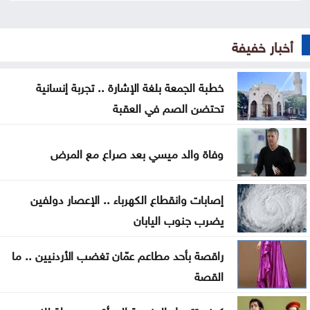
كان الله في عون وزير التربية والتعليم والتعليم العالي ..
استحقاقات ثقيلة واختبار حقيقي للكفاءة والحوكمة
أخبار خفيفة
تركيا تطالب روسيا وأوكرانيا بتعليق الهجمات في البحر
خطبة الجمعة بلغة الإشارة .. تجربة إنسانية
الأسود
تحتضن الصم في العقبة
اتفاق مكة وإعادة تشكيل الأمن الإقليمي… لماذا تبحث
الدول العربية عن مظلات جديدة؟ وأين مصر؟
وفاة والد ميسي بعد صراع مع المرض
رحلة في ذاكرة الوطن .. موظفو اليرموك يثمّنون جهود
إصابات وانقطاع الكهرباء .. الإعصار دولفين
نادي العاملين
يضرب جنوب اليابان
دولة صغيرة .. بس قَدّ حالنا وأكبر من الخارطة !
راقصة بأحد مطاعم عمّان تغضب الأردنيين .. ما
كلّيّة الحقوق في الجامعة الأردنيّة تُواصل صناعة
القصة
الكفاءات القانونيّة بتخريج 265 طالبًا وطالبةً
كيف تتحول العزوبية إلى أقوى محطة للنمو