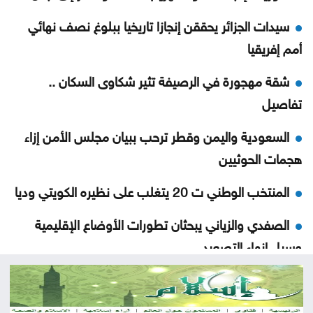
سيدات الجزائر يحققن إنجازا تاريخيا ببلوغ نصف نهائي
أمم إفريقيا
شقة مهجورة في الرصيفة تثير شكاوى السكان ..
تفاصيل
السعودية واليمن وقطر ترحب ببيان مجلس الأمن إزاء
هجمات الحوثيين
المنتخب الوطني ت 20 يتغلب على نظيره الكويتي وديا
الصفدي والزياني يبحثان تطورات الأوضاع الإقليمية
وسبل إنهاء التصعيد
اضطرابات جوية موسمية تضرب مناطق عربية خلال
الأيام المقبلة