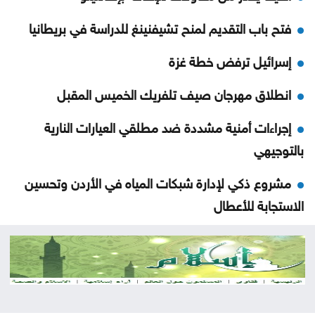
فتح باب التقديم لمنح تشيفنينغ للدراسة في بريطانيا
إسرائيل ترفض خطة غزة
انطلاق مهرجان صيف تلفريك الخميس المقبل
إجراءات أمنية مشددة ضد مطلقي العيارات النارية
بالتوجيهي
مشروع ذكي لإدارة شبكات المياه في الأردن وتحسين
الاستجابة للأعطال
الأردن يرحب بإدانة مجلس الأمن هجمات الحوثيين على
السعودية والسفن التجارية
الأمن السيبراني يحذر من رسائل واتساب احتيالية باسم
الضمان الاجتماعي