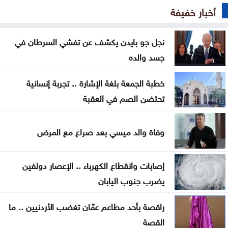
أخبار خفيفة
اعتداء على خط مياه الديسي يتسبب بتسرب 5 آلاف متر
مكعب يومياً
نجل جو بايدن يكشف عن تفشي السرطان في
جسد والده
57 حافلة تبدأ التشغيل التجريبي لخطّي إربد–الزرقاء
وإربد–جرش
خطبة الجمعة بلغة الإشارة .. تجربة إنسانية
تحتضن الصم في العقبة
منذ بداية العام .. إغلاق 12 محطة محروقات وضبط
مخالفات بنزين
وفاة والد ميسي بعد صراع مع المرض
العودات: قانون هيئة الاعتماد يدمج هيئتين ولا ينشئ
هيئة جديدة
إصابات وانقطاع الكهرباء .. الإعصار دولفين
يضرب جنوب اليابان
مؤتمر صحفي لإعلان نتائج وأوائل التوجيهي الخامسة
مساء الاثنين
راقصة بأحد مطاعم عمّان تغضب الأردنيين .. ما
القصة
الاحتلال يطرح عطاء لبناء 627 وحدة استيطانية جديدة