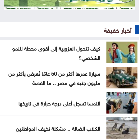
العراق يستلم 500 مليون دولار من البنك المركزي
الأميركي
أخبار خفيفة
إرادة ملكية بتعيين رئيس الديوان الملكي ومدير مكتب
الملك في مجلس الأمن القومي
كيف تتحول العزوبية إلى أقوى محطة للنمو
الشخصي؟
إصابة طفلين فلسطينيين بنيران الجيش الإسرائيلي في
غزة
سيارة عمرها أكثر من 50 عامًا تُعرض بأكثر من
مليون جنيه في مصر .. ما القصة
بلال احمد المحاسنه مبارك المسمى الجديد
الأشغال تبدأ السبت أعمال صيانة طريق معان – البادية
النمسا تسجل أعلى درجة حرارة في تاريخها
تخفيض عدد أعضاء مجلس التعليم العالي ومجالس
الأمناء
الكلاب الضالة .. مشكلة تخيف المواطنين