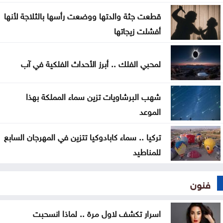
توافق مبدئي على آلية تعيين المدير التنفيذي للبلديات
قطعت جثة والدتها ووضعت رأسها بالثلاجة لأنها
اليرموك تطلق اسم اليوبيل الذهبي على خريجي الفوج
أفشلت زيجاتها
47 من طلبتها
لمحبي الفلك .. أبرز الأحداث الفلكية في آب
تعيين سفيرين جديدين لبيلاروس والبيرو غير مقيمين
شهب البرشاويات تزين سماء المملكة بهذا
الموعد
تركيا .. سماء كابادوكيا تتزين في المهرجان السابع
للمناطيد
فنون
اسرار تكشف لاول مرة .. لماذا انسحبت