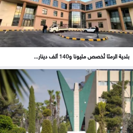
بلدية الرمثا تُخصص مليونا و140 ألف دينار...