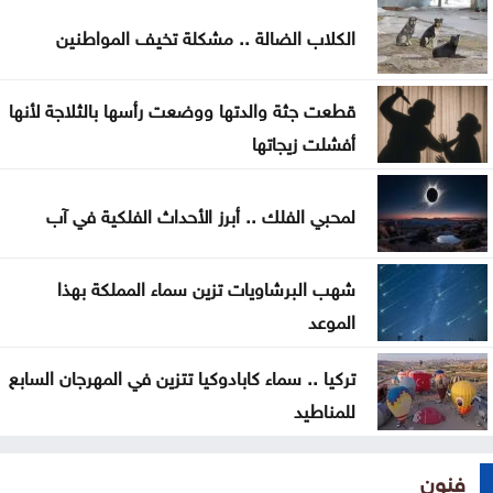
الجنسية الأميركية بالولادة
الكلاب الضالة .. مشكلة تخيف المواطنين
التحالف بقيادة السعودية: إصابة 11 مدنيا في نجران جراء
قطعت جثة والدتها ووضعت رأسها بالثلاجة لأنها
هجمات حوثية
أفشلت زيجاتها
لمحبي الفلك .. أبرز الأحداث الفلكية في آب
شهب البرشاويات تزين سماء المملكة بهذا
الموعد
تركيا .. سماء كابادوكيا تتزين في المهرجان السابع
للمناطيد
فنون