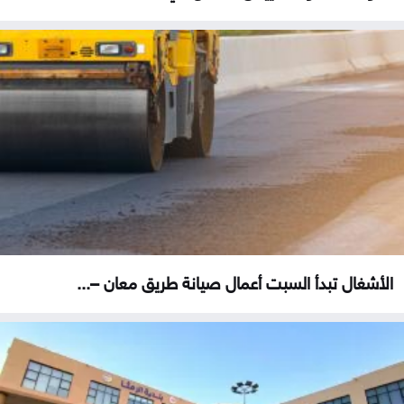
الأشغال تبدأ السبت أعمال صيانة طريق معان –...