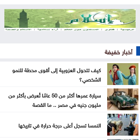
من كريم خان إلى بيدرو سانشيز… كلفة الوقوف مع
فلسطين
جون إسبوزيتو ومجتمعات الإسلام: أحد آخر النبلاء
دراسة حديثة: التحدث بأكثر من لغة يبطئ الشيخوخة
أخبار خفيفة
البيولوجية للدماغ
كيف تتحول العزوبية إلى أقوى محطة للنمو
لا تغيير على موعد العودة للمدارس
الشخصي؟
تركيا والسعودية وباكستان تعتزم توقيع اتفاقية دفاع
سيارة عمرها أكثر من 50 عامًا تُعرض بأكثر من
مشترك
مليون جنيه في مصر .. ما القصة
النفط يرتفع 3 دولارات مع دراسة إيران حظر عبور سفن
أميركية وإسرائيلية مضيق هرمز
النمسا تسجل أعلى درجة حرارة في تاريخها
ترامب يوقع أمرا تنفيذيا يهدف لتقييد حق اكتساب