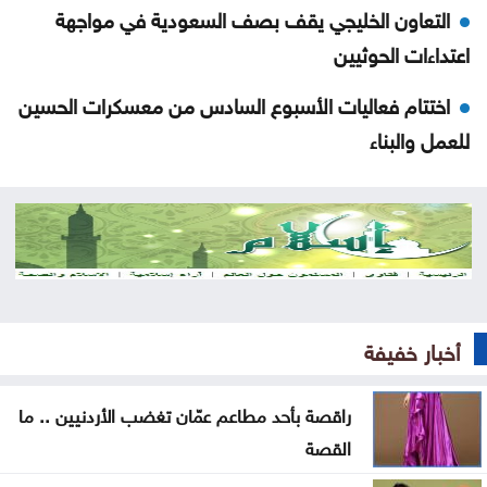
التعاون الخليجي يقف بصف السعودية في مواجهة
اعتداءات الحوثيين
اختتام فعاليات الأسبوع السادس من معسكرات الحسين
للعمل والبناء
الذهب يتجه نحو أكبر مكاسب أسبوعية منذ أشهر
بعد العدوان الواسع .. الاحتلال ينسحب من مخيم قلنديا
وكفر عقب
المغرب يتعاون لإعادة القُصّر المغاربة الموجودين لدى
أخبار خفيفة
إسبانيا
ارتفاع الدولار مقابل الين واليورو الجمعة
راقصة بأحد مطاعم عمّان تغضب الأردنيين .. ما
القصة
أسعار النفط تواصل ارتفاعها الجمعة