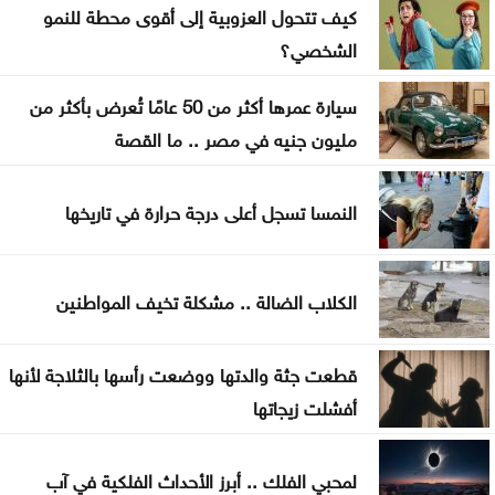
كيف تتحول العزوبية إلى أقوى محطة للنمو
طقس صيفي عادي اليوم وارتفاع الأحد والاثنين
الشخصي؟
بعد أقوى صعود منذ فبراير .. إلى أين تتجه أسعار
سيارة عمرها أكثر من 50 عامًا تُعرض بأكثر من
الذهب؟
مليون جنيه في مصر .. ما القصة
تهنئة لــ الدكتور القاضي بسام التلاهين
النمسا تسجل أعلى درجة حرارة في تاريخها
بعد موسم التخريج .. هل أصبحت الشهادة الجامعية
كافية؟
الكلاب الضالة .. مشكلة تخيف المواطنين
قطعت جثة والدتها ووضعت رأسها بالثلاجة لأنها
أفشلت زيجاتها
لمحبي الفلك .. أبرز الأحداث الفلكية في آب