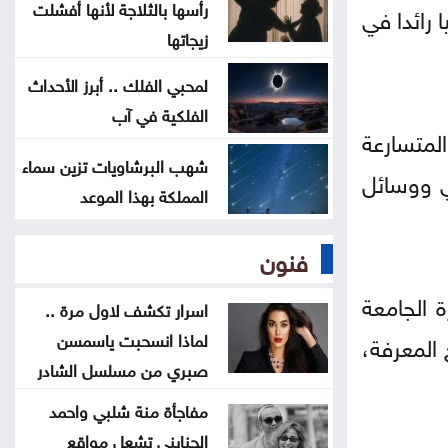
المغرب يتعاون لإعادة القُصّر المغاربة
رأسها بالثلاجة لأنها أفشلت
ا رائدا في
زيجاتها
الموجودين لدى إسبانيا
لمحبي الفلك .. أبرز الأحداث
ارتفاع الدولار مقابل الين واليورو
الفلكية في آب
الجمعة
لمتسارعة
شهب البرشاويات تزين سماء
ي ووسائل
أسعار النفط تواصل ارتفاعها الجمعة
المملكة بهذا الموعد
فنون
 الجامعة
اسرار تكشف لاول مرة ..
لماذا انسحبت ياسمسن
 المعرفة،
صبري من مسلسل الشادر
مفاجأة منة شلبي واحمد
الجنايني تشعل مواقع