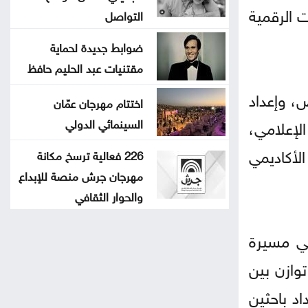
ت الرقمية
التواصل
ضوابط جديدة لحماية
مقتنيات عبد الحليم حافظ
، وإعداد
اختتام مهرجان عمّان
السينمائي الدولي
لإعلامي،
الأكاديمي
226 فعالية ترسخ مكانة
مهرجان جرش منصة للإبداع
والحوار الثقافي
في مسيرة
توازن بين
د باحثين