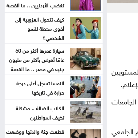
تايلاند .. مقتل وإصابة أكثر من 22
تغضب الأردنيين .. ما القصة
شخصاً بحادث إطلاق نار داخل مدرسة
كيف تتحول العزوبية إلى
أقوى محطة للنمو
التعاون الخليجي يقف بصف
الشخصي؟
السعودية في مواجهة اعتداءات الحوثيين
سيارة عمرها أكثر من 50
اختتام فعاليات الأسبوع السادس من
عامًا تُعرض بأكثر من مليون
معسكرات الحسين للعمل والبناء
جنيه في مصر .. ما القصة
لمستويين
علام.
النمسا تسجل أعلى درجة
الذهب يتجه نحو أكبر مكاسب أسبوعية
حرارة في تاريخها
منذ أشهر
الجامعات
الكلاب الضالة .. مشكلة
بعد العدوان الواسع .. الاحتلال
تخيف المواطنين
ينسحب من مخيم قلنديا وكفر عقب
م الجامعي
قطعت جثة والدتها ووضعت