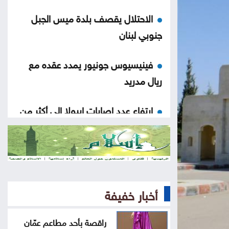
الاحتلال يقصف بلدة ميس الجبل
جنوبي لبنان
فينيسيوس جونيور يمدد عقده مع
ريال مدريد
ارتفاع عدد إصابات إيبولا إلى أكثر من
4 آلاف بالكونغو
راقصة بأحد مطاعم عمّان تغضب
الأردنيين .. ما القصة
أخبار خفيفة
تراجع حركة الملاحة عبر مضيق هرمز
راقصة بأحد مطاعم عمّان