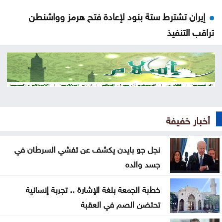
إيران تشترط ستة بنود لإعادة فتح هرمز وواشنطن
تراقب التنفيذ
تركيا ترجّح انضمام مصر لاتفاق الدفاع الثلاثي مع الرياض
وإسلام آباد
الجزائر والمغرب يتأهلان إلى كأس العالم للسيدات
85% من الخدمات الحكومية جرى رقمنتها حتى منتصف
أخبار خفيفة
2026
نجل جو بايدن يكشف عن تفشي السرطان في
النواب يناقش الأحد قانون هيئة الاعتماد وشكاوى
جسد والده
البنزين
خطبة الجمعة بلغة الإشارة .. تجربة إنسانية
النقل البري تستكمل اليوم التشغيل التجريبي لخطوط
تحتضن الصم في العقبة
جديدة