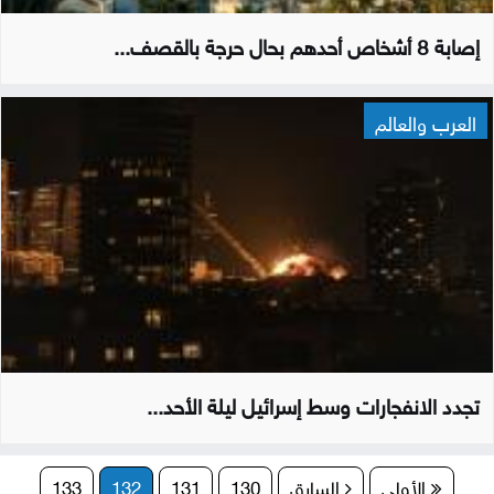
إصابة 8 أشخاص أحدهم بحال حرجة بالقصف...
العرب والعالم
تجدد الانفجارات وسط إسرائيل ليلة الأحد...
الأولى
السابق
130
131
132
133