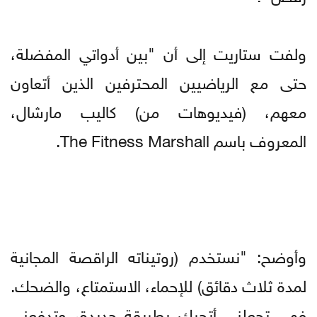
ولفت ستاريت إلى أن "بين أدواتي المفضلة،
حتى مع الرياضيين المحترفين الذين أتعاون
معهم، (فيديوهات من) كاليب مارشال،
المعروف باسم The Fitness Marshall.
وأوضح: "نستخدم (روتيناته الراقصة المجانية
لمدة ثلاث دقائق) للإحماء، الاستمتاع، والضحك.
فهي تجعلني أتحرك بطريقة جديدة، وتدفعني