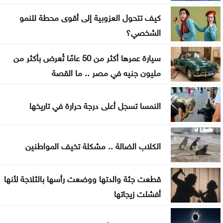
السعودية للحوثيين: التحالف لن يقف مكتوف اليدين
كيف تتحول العزوبية إلى أقوى محطة للنمو
توجيه لإزالة المركبات المهملة والمعطلة في الرصيفة
الشخصي؟
على هامش التعديل على قانون الجامعات الأردنية
سيارة عمرها أكثر من 50 عامًا تُعرض بأكثر من
مليون جنيه في مصر .. ما القصة
النمسا تسجل أعلى درجة حرارة في تاريخها
الكلاب الضالة .. مشكلة تخيف المواطنين
قطعت جثة والدتها ووضعت رأسها بالثلاجة لأنها
أفشلت زيجاتها