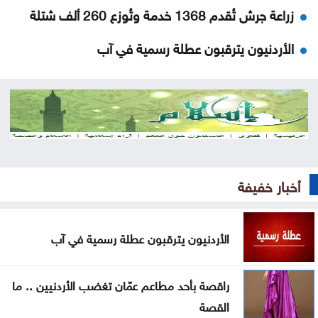
زراعة جرش تُقدم 1368 خدمة وتُوزع 260 ألف شتلة
الأردنيون يترقبون عطلة رسمية في آب
تنفيذ 23 مشروعاً لطرق محافظة المفرق
البرلمان العربي يدين استهداف المدنيين بالسعودية
واليمن
ارتفاع حصيلة الهجوم الذي نفذه تلميذ على مدرسة
أخبار خفيفة
بتايلند
70 ألفا يؤدون صلاة الجمعة بالأقصى
الأردنيون يترقبون عطلة رسمية في آب
احتراق 3206 مركبات في الأردن خلال عامين
راقصة بأحد مطاعم عمّان تغضب الأردنيين .. ما
منتخب الشباب يلتقي نظيره الكويتي ودياً غداً
القصة