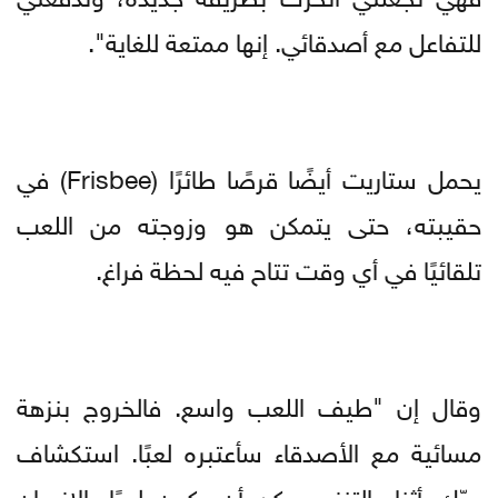
للتفاعل مع أصدقائي. إنها ممتعة للغاية".
يحمل ستاريت أيضًا قرصًا طائرًا (Frisbee) في
حقيبته، حتى يتمكن هو وزوجته من اللعب
تلقائيًا في أي وقت تتاح فيه لحظة فراغ.
وقال إن "طيف اللعب واسع. فالخروج بنزهة
مسائية مع الأصدقاء سأعتبره لعبًا. استكشاف
حيّك أثناء التنزه يمكن أن يكون لعبًا. الإنسان