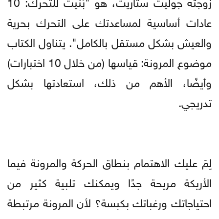
زوجته جوليت ستاريت، هو "بُنيت للتحرك: 10
عادات أساسية لمساعدتك على التحرك بحرية
والعيش بشكل مستقل بالكامل". يتناول الكتاب
موضوع المرونة: قياسها (من خلال 10 اختبارات)
وأيضًا، الأهم من ذلك، استعادتها بشكل
تدريجي.
لِمَ عليك الاهتمام بنطاق الحركة والمرونة فيما
الأريكة مريحة جدًا ويمكنك تلبية كثير من
احتياجاتك ورغباتك بكبسة؟ لأن المرونة مرتبطة