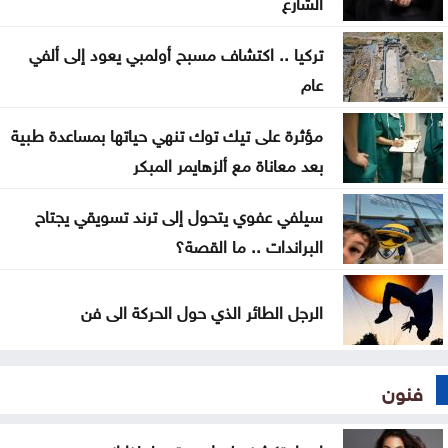
الشارع
70 ألفا يؤدون صلاة الجمعة بالأقصى
تركيا .. اكتشاف مسبح أولمبي يعود إلى ألفي
عام
احتراق 3206 مركبات في الأردن خلال عامين
مؤثرة على تيك توك تنهي حياتها بمساعدة طبية
بعد معاناة مع ألزهايمر المبكر
سيلفي عفوي يتحول إلى ترند تسويقي يجتاح
البراندات .. ما القصة؟
الرجل الطائر الذي حول الحركة الى فن
فنون