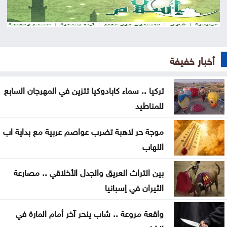
خدمات المخيمات تشيد بمواقف الأردن الداعمة للقدس
وفلسطين
الرياض تنفي ارتباط الاتفاق مع أنقرة وإسلام آباد بمساعٍ
أخبار خفيفة
نووية
تركيا .. سماء كابادوكيا تتزين في المهرجان السابع
زراعة جرش تُقدم 1368 خدمة وتُوزع 260 ألف شتلة
للمناطيد
الأردنيون يترقبون عطلة رسمية في آب
موجة حر لاهبة تضرب عواصم عربية مع بداية اب
تنفيذ 23 مشروعاً لطرق محافظة المفرق
اللهاب
البرلمان العربي يدين استهداف المدنيين بالسعودية
بين التراث العريق والجدل الأخلاقي .. مصارعة
واليمن
الثيران في إسبانيا
ارتفاع حصيلة الهجوم الذي نفذه تلميذ على مدرسة
واقعة مروعة .. شاب ينحر آخر أمام المارة في
بتايلند