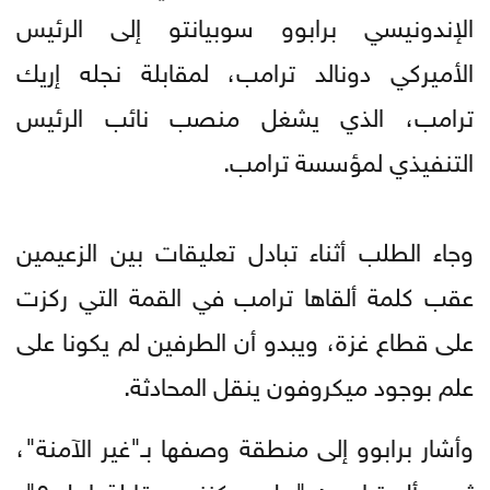
الإندونيسي برابوو سوبيانتو إلى الرئيس
الأميركي دونالد ترامب، لمقابلة نجله إريك
ترامب، الذي يشغل منصب نائب الرئيس
التنفيذي لمؤسسة ترامب.
وجاء الطلب أثناء تبادل تعليقات بين الزعيمين
عقب كلمة ألقاها ترامب في القمة التي ركزت
على قطاع غزة، ويبدو أن الطرفين لم يكونا على
علم بوجود ميكروفون ينقل المحادثة.
وأشار برابوو إلى منطقة وصفها بـ"غير الآمنة"،
ثم سأل ترامب: "هل يمكنني مقابلة إريك؟"،