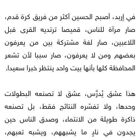
في إربد، أصبح الحسين أكثر من فريق كرة قدم،
صار مرآة للناس، قميصا ترتديه القرى قبل
اللاعبين، صار لغة مشتركة بين من يعرفون
بعضهم ومن لا يعرفون، صار سببا لأن تشعر
المحافظة كلها بأنها بيت واحد ينتظر خبرا سعيدا.
هذا عشق يُدرَّس، عشق لا تصنعه البطولات
وحدها، ولا تفسّره النتائج فقط، بل تصنعه
ذاكرة طويلة من الانتماء، وصدق الناس حين
يجدون في نادٍ ما يشبههم، ويشبه تعبهم،