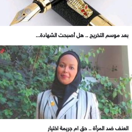
بعد موسم التخريج .. هل أصبحت الشهادة...
العنف ضد المرأة .. حق ام جريمة اختيار