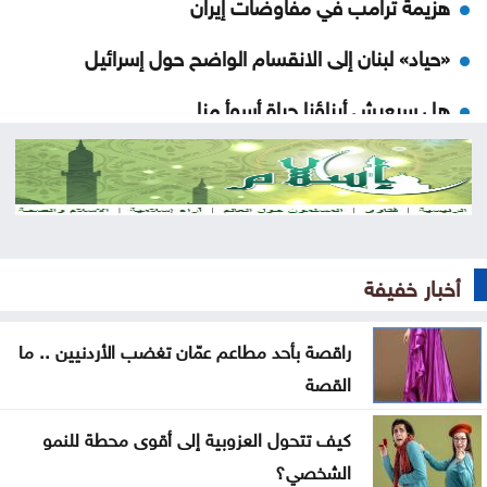
هزيمة ترامب في مفاوضات إيران
«حياد» لبنان إلى الانقسام الواضح حول إسرائيل
هل سيعيش أبناؤنا حياة أسوأ منا
مات قبل تخرجه بشهر .. فيديو مؤثر لأم تتسلم شهادة
ابنها الراحل
موجة حر قوية تضرب المنطقة بحرارة تلامس 50 مئوية
.. ماذا عن الأردن؟
أخبار خفيفة
البرلمان العربي يدين تفجيرًا إرهابيًا استهدف حافلة ركاب
راقصة بأحد مطاعم عمّان تغضب الأردنيين .. ما
بريف دمشق
القصة
واشنطن تضغط على إسرائيل لإقرار هدنة في غزة
كيف تتحول العزوبية إلى أقوى محطة للنمو
إسبانيا تفرض قيودًا على الرحلات الجوية والسفن
الشخصي؟