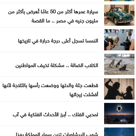
القادمة من إيطاليا
سيارة عمرها أكثر من 50 عامًا تُعرض بأكثر من
الحكومة التركية تنفي أي تعارض بين اتفاقية الدفاع
مليون جنيه في مصر .. ما القصة
والتزامات الناتو
النمسا تسجل أعلى درجة حرارة في تاريخها
مسؤول أميركي: تقدم في محادثات عُمان وإيران حول
مضيق هرمز
الكلاب الضالة .. مشكلة تخيف المواطنين
قطعت جثة والدتها ووضعت رأسها بالثلاجة لأنها
أفشلت زيجاتها
لمحبي الفلك .. أبرز الأحداث الفلكية في آب
شهب البرشاويات تزين سماء المملكة بهذا