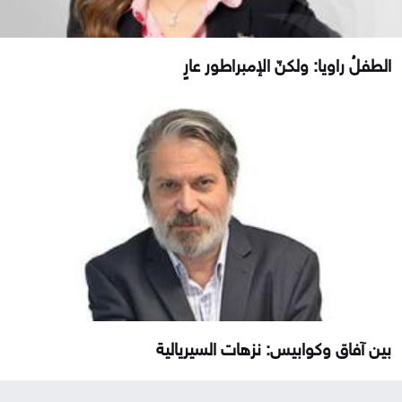
الطفلُ راويا: ولكنّ الإمبراطور عارٍ
بين آفاق وكوابيس: نزهات السيريالية