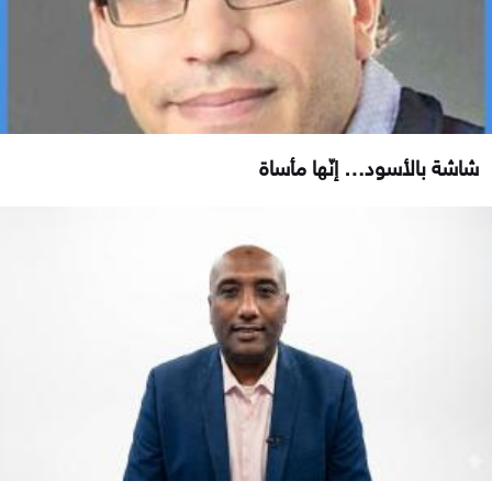
شاشة بالأسود… إنّها مأساة