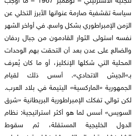
سياسة تقشفية صارمة عنوانها الأبرز التخلي عن
الزمن الإمبراطوري بشكل واسع. في أواخر الشهر
نفسه استولى الثوار القادمون من جبال ردفان
والضالع على عدن بعد أن التحقت بهم الوحدات
المحلية التي شكلها الإنكليز، أو ما كان يُعرف
بـ»الجيش الاتحادي». أسس ذلك لقيام
الجمهورية «الماركسية» اليتيمة في بلاد العرب.
لكن توالي تفكك الإمبراطورية البريطانية «شرق
السويس» أسس لما هو أكثر استراتيجية: نظام
الدول الخليجية المستقلة، ثم سقوط
الشاهنشاهية لصالح الثيو-شاهنشاهية في إيران.