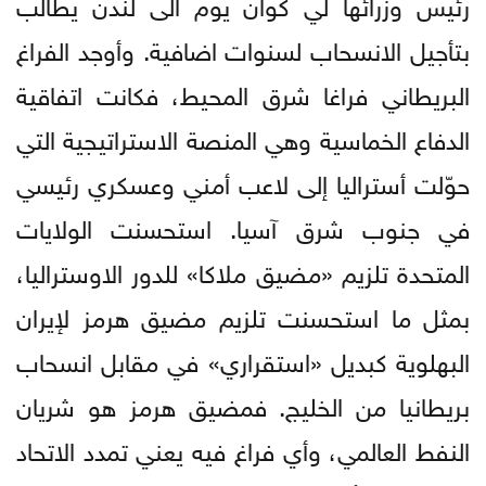
رئيس وزرائها لي كوان يوم الى لندن يطالب
بتأجيل الانسحاب لسنوات اضافية. وأوجد الفراغ
البريطاني فراغا شرق المحيط، فكانت اتفاقية
الدفاع الخماسية وهي المنصة الاستراتيجية التي
حوّلت أستراليا إلى لاعب أمني وعسكري رئيسي
في جنوب شرق آسيا. استحسنت الولايات
المتحدة تلزيم «مضيق ملاكا» للدور الاوستراليا،
بمثل ما استحسنت تلزيم مضيق هرمز لإيران
البهلوية كبديل «استقراري» في مقابل انسحاب
بريطانيا من الخليج. فمضيق هرمز هو شريان
النفط العالمي، وأي فراغ فيه يعني تمدد الاتحاد