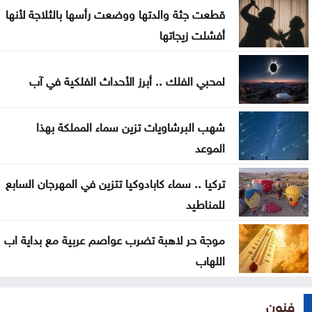
قطعت جثة والدتها ووضعت رأسها بالثلاجة لأنها
الدوليين
أفشلت زيجاتها
تحذيرات أمنية في كولومبيا من هجمات إرهابية أثناء
مراسم التنصيب
لمحبي الفلك .. أبرز الأحداث الفلكية في آب
أجواء صيفية مستقرة حتى الأحد مع تراجع تأثير الكتلة
شهب البرشاويات تزين سماء المملكة بهذا
الحارة
الموعد
سماع دوي انفجارين في مضيق هرمز أثناء عبور ناقلة
تركيا .. سماء كابادوكيا تتزين في المهرجان السابع
للمناطيد
موجة حر لاهبة تضرب عواصم عربية مع بداية اب
اللهاب
فنون