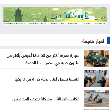
قفزة جديدة بأسعار الذهب في الأردن .. وعيار 21 يقترب
من 87 دينارًا
2000 طن خضار ترد السوق المركزي الخميس
الاحتياطيات الأجنبية ترتفع في الأردن إلى 26.6 مليار
أخبار خفيفة
دولار لنهاية تموز
سيارة عمرها أكثر من 50 عامًا تُعرض بأكثر من
الاحتلال يواصل اقتحام مخيم قلنديا وسط هدم وتشديد
مليون جنيه في مصر .. ما القصة
للإجراءات العسكرية
الجيش يعلن فتح باب التجنيد لحملة بكالوريوس الحقوق
النمسا تسجل أعلى درجة حرارة في تاريخها
والقانون
الذهب يسجل أعلى مستوى له منذ 7 أسابيع
الكلاب الضالة .. مشكلة تخيف المواطنين
الأمم المتحدة: داعش ما يزال يهدد السلم والأمن