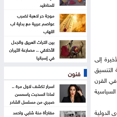
للمناطيد
بعد انتشار فيديو مؤثر لها .. آخر
موجة حر لاهبة تضرب
تطورات قضية نور برغل
عواصم عربية مع بداية اب
اللهاب
رؤية عمّان تطالب بعدم نشر صور
بين التراث العريق والجدل
النفايات المتراكمة دون تفاصيل
الأخلاقي .. مصارعة الثيران
خيرة إلى
في إسبانيا
مفاجأة منة شلبي واحمد الجنايني
تشعل مواقع التواصل
ة التنسيق
فنون
في القرن
لماذا يهزم السرطان بعض المدخنين
اسرار تكشف لاول مرة ..
السياسية
ويتجاوز اخرين ؟ سر يحير العلماء
لماذا انسحبت ياسمسن
صبري من مسلسل الشادر
 الدولية
مفاجأة منة شلبي واحمد