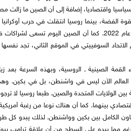
سياسيا واقتصاديا، إضافة إلى أن الصين ما زالت م
قوة الفضة، بينما روسيا انتقلت في حرب أوكرانيا إ
الفضة، وسببت انقلابا في النظام الدولي منذ عام 2022. كما أن الصين اليوم تسعى
 الاتحاد السوفييتي في الموقع الثاني، تجد نفسها 
لقمة الصينية ـ الروسية، وبهذه السرعة بعد زيا
 العالم الآن ليس في واشنطن، بل في بكين. وه
 بين الولايات المتحدة والصين. طبعا روسيا لا ترجو
صادي بينهما. كما أن هناك نوعا من رغبة أمريكية 
تعاون الكامل بين بكين وواشنطن. لذلك يبدو كل ط
رغم مما يبدو على السطح من أن علاقة ترامب ببوت