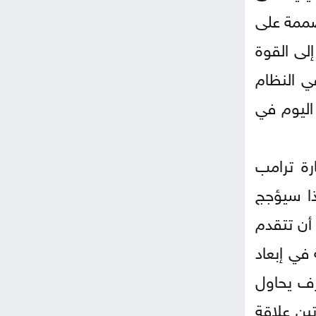
صممة على
لى القوة
 لشراكات في النظام
اليوم في
رة ترامب
ذا سيؤجج
 أن تتقدم
في إبعاد
رف يحاول
ين علاقة