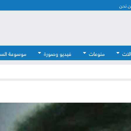
 نحن
لات
منوعات
فيديو وصورة
موسوعة الس