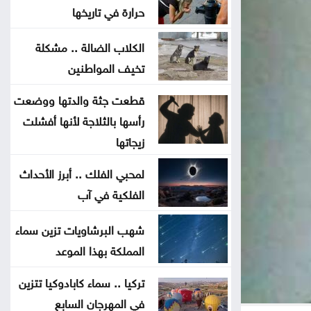
ربعُ قرنٍ من الرّيادة يصنعُ 313 قصّةَ
حرارة في تاريخها
نجاحٍ جديدة
الكلاب الضالة .. مشكلة
تخيف المواطنين
تفشي إيبولا في الكونغو: زيارة مدير
منظمة الصحة العالمية
قطعت جثة والدتها ووضعت
رأسها بالثلاجة لأنها أفشلت
المغرب .. تواصل إخماد حرائق غابة
زيجاتها
صفرو بعد التهامها 120 هكتارا
لمحبي الفلك .. أبرز الأحداث
الفلكية في آب
اسرار تكشف لاول مرة .. لماذا
انسحبت ياسمسن صبري من مسلسل
شهب البرشاويات تزين سماء
الشادر
المملكة بهذا الموعد
اجتماع رباعي في عمّان يبحث الأمن
تركيا .. سماء كابادوكيا تتزين
الإقليمي والممرات المائية
في المهرجان السابع