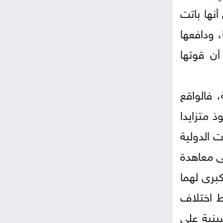
نها باتت
 ودافعها
ن قوتها
 فالواقع
 متزايدا
 الدولية
ى معاهدة
كبرى لهما
ط اختلاف
ينية على