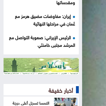
ومقدساتها
إيران: مفاوضات مضيق هرمز مع
عُمان في مراحلها النهائية
الرئيس الإيراني: صعوبة التواصل مع
المرشد مجتبى خامنئي
لجنة "4+4" الليبية تتوصل لاتفاق
بشأن تعيين رئيس مفوضية الانتخابات
لجنة أوضاع اللاعبين تصدر قرارات بحق
أندية المحترفين
أخبار خفيفة
كلّيّة علوم التّأهيل في الجامعة الأردنيّة
النمسا تسجل أعلى درجة