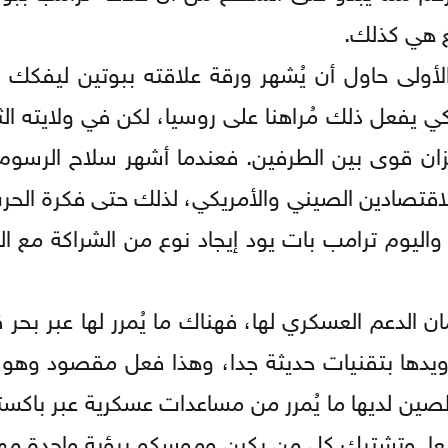
نغ هي كذلك.
الأولى حاول أن يُشهر ورقة علاقته ببوتين ليفكك به
 يفعل ذلك مُراهنا على روسيا، لكن في ولايته الثا
زان قوى بين الطرفين. فعندما أشهر سلاح الرسوم 
الاقتصادين الصيني والأمريكي، لذلك حتى فكرة الحرب
. واليوم ترامب بات يود إيجاد نوع من الشراكة مع 
ان الدعم العسكري لها، فهناك ما يُمرر لها عبر بحر
زويدها بتقنيات حديثة جدا، وهذا فعل مقصود وهو
الصين لديها ما يُمرر من مساعدات عسكرية عبر باكس
معا. وتشترك كل من بكين وموسكو برؤية واحدة م