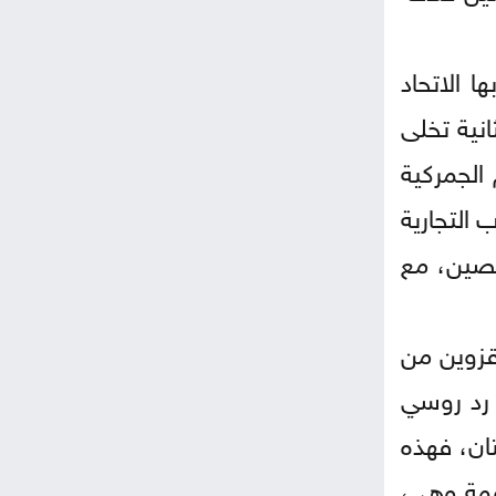
ا الاتحاد
نية تخلى
الجمركية
 التجارية
الصين، مع
 قزوين من
 رد روسي
تان، فهذه
همة وهي،