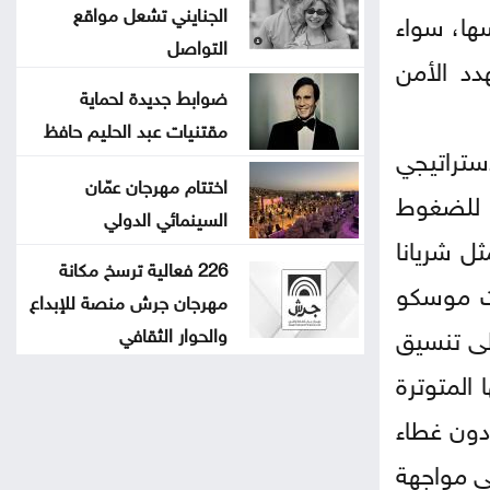
الجنايني تشعل مواقع
سها، سواء
التواصل
دد الأمن
ضوابط جديدة لحماية
مقتنيات عبد الحليم حافظ
استراتيجي
اختتام مهرجان عمّان
ا للضغوط
السينمائي الدولي
يع الطاقة، وعلى رأسها خط سيبريا 2، الذي يمثل شريانا
226 فعالية ترسخ مكانة
تت موسكو
مهرجان جرش منصة للإبداع
لى تنسيق
والحوار الثقافي
 المتوترة
دون غطاء
في مواجهة