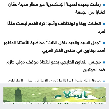
رحلات جديدة لمدينة الإسكندرية عبر مطار مدينة عمّان
اعتبارا من الجمعة
اتحادات ويفا وكونكاكاف وآسيا: كرة القدم ليست ملكًا
لفرد
"جدل السيد والعبد داخل الذات" محاضرة للأستاذ الدكتور
أحمد برقاوي في منتدى الفكر العربي
مجلس التعاون الخليجي يدعو لاتخاذ موقف دولي حازم
ضد الحوثيين
صحة غزة: ضحايا ما زالوا تحت الأنقاض وفي الطرقات
الأمن السيبراني يحذر من روابط مزيفة مع اقتراب إعلان
نتائج التوجيهي