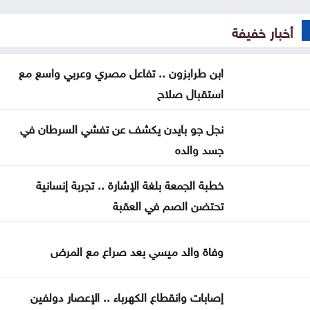
تربية عجلون تتسلم مشروع BTEC للرعاية الصحية
بمدرسة عبين الثانوية
أخبار خفيفة
إطلاق الخدمات الاستشارية لمشروع تحسين كفاءة قطاع
ابن طرابزون .. تفاعل مصري وعربي واسع مع
المياه
استقبال صلاح
ارتفاع جديد بأسعار الذهب بمقدار 30 قرشًا محليًا الاثنين
نجل جو بايدن يكشف عن تفشي السرطان في
الأمن العام يتوعد مطلقي العيارات النارية بالتزامن مع
جسد والده
نتائج التوجيهي
خطبة الجمعة بلغة الإشارة .. تجربة إنسانية
ارتفاع رخص الأبنية في المملكة 3.2% خلال النصف
تحتضن الصم في العقبة
الأول من 2026
وفاة والد ميسي بعد صراع مع المرض
التربية تحذر من صفحات وهمية على تيليغرام تدّعي
تعديل نتائج التوجيهي
إصابات وانقطاع الكهرباء .. الإعصار دولفين