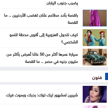
روسيا تسقط 456 مسيّرة أوكرانية وتعلن عن قتلى
يضرب جنوب اليابان
مصابون بنيران الاحتلال الإسرائيلي في جباليا شمال
راقصة بأحد مطاعم عمّان تغضب الأردنيين .. ما
قطاع غزة
القصة
كيف تتحول العزوبية إلى أقوى محطة للنمو
الشخصي؟
سيارة عمرها أكثر من 50 عامًا تُعرض بأكثر من
مليون جنيه في مصر .. ما القصة
فنون
شيرين لمشهور تيك توك: بحبك وبموت فيك