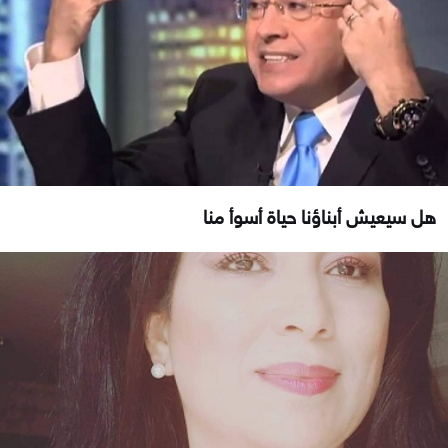
هل سيعيش أبناؤنا حياة أسوأ منا