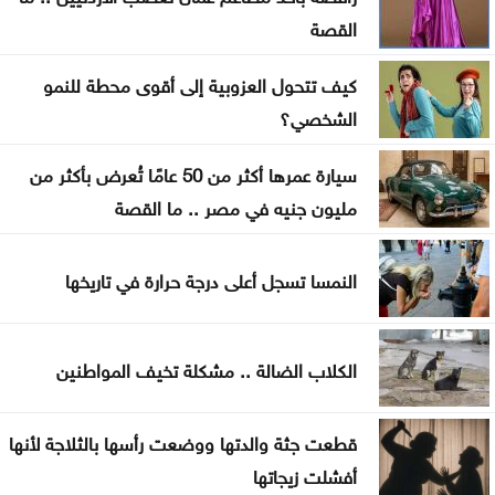
إدارة النفايات
القصة
إشادة شعبية بالاشتراطات الجديدة للشاورما مع دعوات
كيف تتحول العزوبية إلى أقوى محطة للنمو
لتشديد الرقابة
الشخصي؟
عسل فوق الأنقاض: النحل أيضا ينزح في غزة
سيارة عمرها أكثر من 50 عامًا تُعرض بأكثر من
مليون جنيه في مصر .. ما القصة
إسبانيا تهدد بإجراءات مضادة إذا واصلت إيطاليا تعليق
شنغن
النمسا تسجل أعلى درجة حرارة في تاريخها
خدمات المخيمات تشيد بمواقف الأردن الداعمة للقدس
وفلسطين
الكلاب الضالة .. مشكلة تخيف المواطنين
قطعت جثة والدتها ووضعت رأسها بالثلاجة لأنها
أفشلت زيجاتها