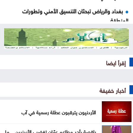
بغداد والرياض تبحثان التنسيق الأمني وتطورات
المنطقة
واشنطن: اتفاق مرتقب لإعادة فتح مضيق هرمز خلال
الساعات المقبلة
مُسيرة أوكرانية تستهدف مبنى سكنيا وتودي بحياة
إقرأ ايضا
شخصين في القرم
نائب أردوغان: اتفاقية مكة للدفاع المشترك خطوة
أخبار خفيفة
تاريخية لتعزيز أمن المنطقة
أمانة عمّان تحيل عطاء محطة الباص السريع إلى مقاول
الأردنيون يترقبون عطلة رسمية في آب
محلي
أمانة عمّان تبدأ المرحلة الأولى بإدخال 50 آلية لتطوير
راقصة بأحد مطاعم عمّان تغضب الأردنيين .. ما