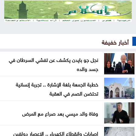
تفسير الحلم بالذباب
تفسير حلم الصلاة في المنام
تفسير الحلم بعضة الكلب
أخبار خفيفة
أسماء بنات أجنبية غريبة بمعانٍ مميزة وعصرية
بعد 6 أعوام من الجريمة التي هزّت الأردن .. «فتى
نجل جو بايدن يكشف عن تفشي السرطان في
جسد والده
الزرقاء» يرتدي ثوب التخرج
نجل جو بايدن يكشف عن تفشي السرطان في جسد
خطبة الجمعة بلغة الإشارة .. تجربة إنسانية
والده
تحتضن الصم في العقبة
ندوة تعاين التراث الأردني ضمن البرنامج الثقافي
وفاة والد ميسي بعد صراع مع المرض
لمهرجان جرش
مستوطنون يهاجمون مسجدا بالضفة والجيش يعتقل 7
إصابات وانقطاع الكهرباء .. الإعصار دولفين