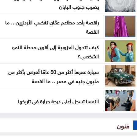
فلسطينيين
يضرب جنوب اليابان
سوريا .. إحباط محاولة تهريب أسلحة وذخائر إلى لبنان
راقصة بأحد مطاعم عمّان تغضب الأردنيين .. ما
القصة
سيدات الجزائر يحققن إنجازا تاريخيا ببلوغ نصف نهائي
أمم إفريقيا
كيف تتحول العزوبية إلى أقوى محطة للنمو
الشخصي؟
سيارة عمرها أكثر من 50 عامًا تُعرض بأكثر من
مليون جنيه في مصر .. ما القصة
النمسا تسجل أعلى درجة حرارة في تاريخها
فنون