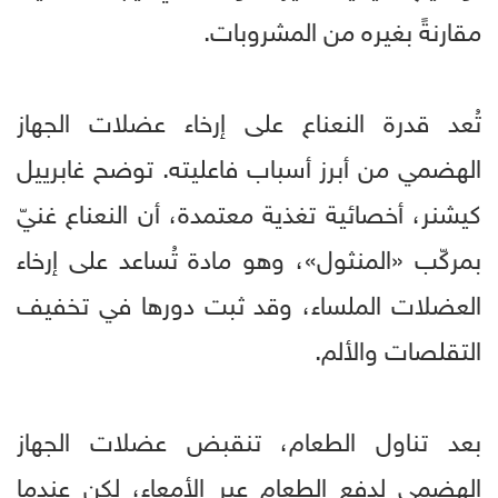
مقارنةً بغيره من المشروبات.
تُعد قدرة النعناع على إرخاء عضلات الجهاز
الهضمي من أبرز أسباب فاعليته. توضح غابرييل
كيشنر، أخصائية تغذية معتمدة، أن النعناع غنيّ
بمركّب «المنثول»، وهو مادة تُساعد على إرخاء
العضلات الملساء، وقد ثبت دورها في تخفيف
التقلصات والألم.
بعد تناول الطعام، تنقبض عضلات الجهاز
الهضمي لدفع الطعام عبر الأمعاء، لكن عندما