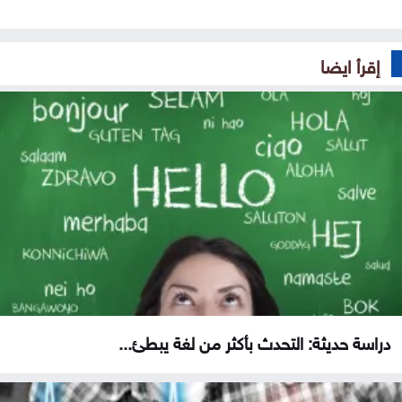
إقرأ ايضا
دراسة حديثة: التحدث بأكثر من لغة يبطئ...