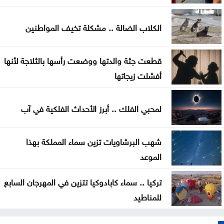
500 ألف دينار لدعم مشاريع البنية التحتية في الوسطية
الكلاب الضالة .. مشكلة تخيف المواطنين
بشيكطاش يعود من التشيك بفوز ثمين في ذهاب
تمهيدي الدوري الأوروبي
قطعت جثة والدتها ووضعت رأسها بالثلاجة لأنها
أفشلت زيجاتها
أوغندا توافق على نشر وحدة من جيشها في غزة
لمحبي الفلك .. أبرز الأحداث الفلكية في آب
شهب البرشاويات تزين سماء المملكة بهذا
الموعد
تركيا .. سماء كابادوكيا تتزين في المهرجان السابع
للمناطيد