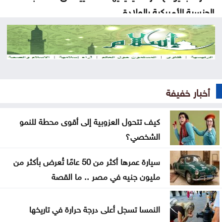
الجنسية الأميركية بالولادة
التحالف بقيادة السعودية: إصابة 11 مدنيا في نجران جراء
هجمات حوثية
انخفاض مؤشرات الأسهم الأميركية
أخبار خفيفة
الشيباني: زعزعة الأمن لن تثنينا عن المضي في مسار
التعافي وبناء الدولة
كيف تتحول العزوبية إلى أقوى محطة للنمو
الشخصي؟
ترامب: أعتقد أن حرب إيران ستنتهي قريبا جدا
بلدية جرش الكبرى: تكليف الحوامدة مديراً لدائرة
سيارة عمرها أكثر من 50 عامًا تُعرض بأكثر من
الخدمات العامة
مليون جنيه في مصر .. ما القصة
نظرية E-N وفرضية تحمل التكاليف على حساب
النمسا تسجل أعلى درجة حرارة في تاريخها
المواطنN