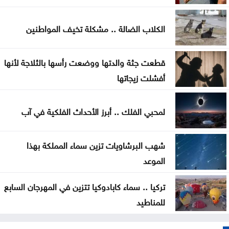
ترامب: أعتقد أن حرب إيران ستنتهي قريبا جدا
الكلاب الضالة .. مشكلة تخيف المواطنين
بلدية جرش الكبرى: تكليف الحوامدة مديراً لدائرة
قطعت جثة والدتها ووضعت رأسها بالثلاجة لأنها
الخدمات العامة
أفشلت زيجاتها
لمحبي الفلك .. أبرز الأحداث الفلكية في آب
شهب البرشاويات تزين سماء المملكة بهذا
الموعد
تركيا .. سماء كابادوكيا تتزين في المهرجان السابع
للمناطيد