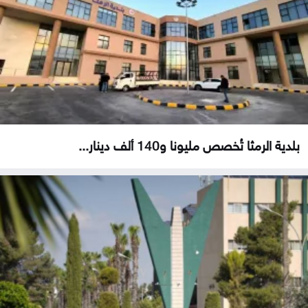
بلدية الرمثا تُخصص مليونا و140 ألف دينار...