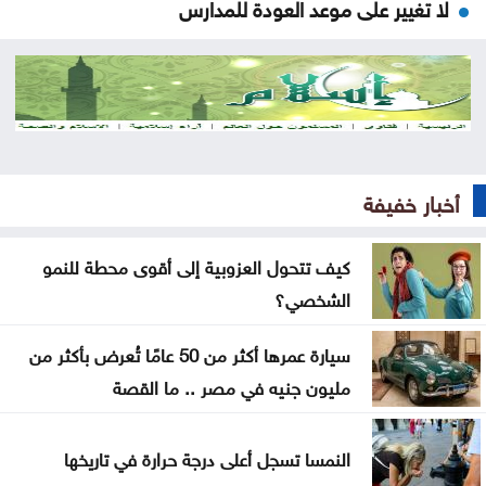
لا تغيير على موعد العودة للمدارس
تركيا والسعودية وباكستان تعتزم توقيع اتفاقية دفاع
مشترك
النفط يرتفع 3 دولارات مع دراسة إيران حظر عبور سفن
أميركية وإسرائيلية مضيق هرمز
أخبار خفيفة
ترامب يوقع أمرا تنفيذيا يهدف لتقييد حق اكتساب
الجنسية الأميركية بالولادة
كيف تتحول العزوبية إلى أقوى محطة للنمو
الشخصي؟
التحالف بقيادة السعودية: إصابة 11 مدنيا في نجران جراء
هجمات حوثية
سيارة عمرها أكثر من 50 عامًا تُعرض بأكثر من
مليون جنيه في مصر .. ما القصة
انخفاض مؤشرات الأسهم الأميركية
الشيباني: زعزعة الأمن لن تثنينا عن المضي في مسار
النمسا تسجل أعلى درجة حرارة في تاريخها
التعافي وبناء الدولة