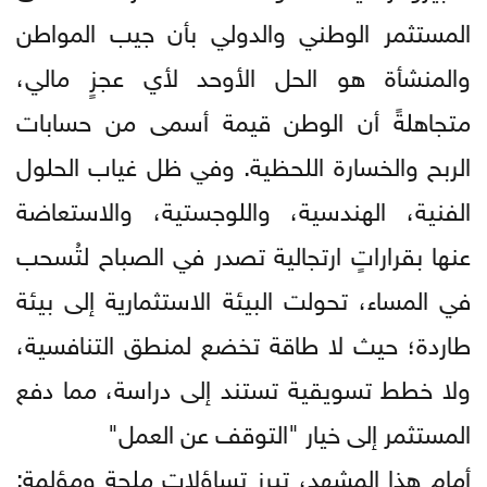
المستثمر الوطني والدولي بأن جيب المواطن
والمنشأة هو الحل الأوحد لأي عجزٍ مالي،
متجاهلةً أن الوطن قيمة أسمى من حسابات
الربح والخسارة اللحظية. وفي ظل غياب الحلول
الفنية، الهندسية، واللوجستية، والاستعاضة
عنها بقراراتٍ ارتجالية تصدر في الصباح لتُسحب
في المساء، تحولت البيئة الاستثمارية إلى بيئة
طاردة؛ حيث لا طاقة تخضع لمنطق التنافسية،
ولا خطط تسويقية تستند إلى دراسة، مما دفع
المستثمر إلى خيار "التوقف عن العمل"
أمام هذا المشهد، تبرز تساؤلات ملحة ومؤلمة: