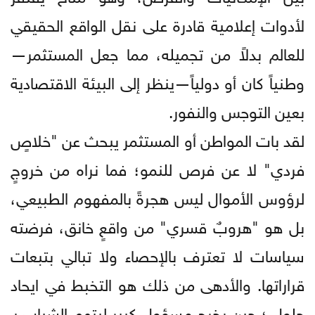
لأدوات إعلامية قادرة على نقل الواقع الحقيقي
للعالم بدلاً من تجميله، مما جعل المستثمر—
وطنياً كان أو دولياً—ينظر إلى البيئة الاقتصادية
بعين التوجس والنفور.
لقد بات المواطن أو المستثمر يبحث عن "خلاصٍ
فردي" لا عن فرص للنمو؛ فما نراه من خروجٍ
لرؤوس الأموال ليس هجرةً بالمفهوم الطبيعي،
بل هو "هروبٌ قسري" من واقعٍ خانق، فرضته
سياسات لا تعترف بالإحصاء ولا تبالي بتبعات
قراراتها. والأدهى من ذلك هو التخبط في ايحاد
حلول ؛ حين يخرج مسؤول كبير ليتهم الشباب بـ