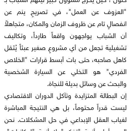
"العزوف عن العمل"، في تصريحٍ ينم عن
انفصالٍ تام عن ظروف الزمان والمكان، متجاهلاً
أن الشباب يواجهون واقعاً طارداً، وتكاليف
تشغيلية تجعل من أي مشروعٍ صغير عبئاً يُثقل
كاهل صاحبه، حتى بات أبسط قرارات "الخلاص
الفردي" هو التخلي عن السيارة الشخصية
والبحث عن وسائل بديلة للنجاة.
إن البطالة المتزايدة وتآكل الدوران الاقتصادي
ليست قدراً محتوماً، بل هي النتيجة المباشرة
لغياب العقل الإبداعي في حل المشكلات. نحن
اليوم أمام أزمة "تفكير" لا أزمة "إمكانيات"،