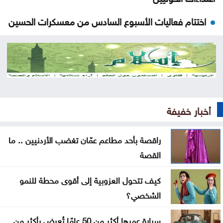
اختتام فعاليات الأسبوع السادس من معسكرات الحسين
للعمل والبناء
الذهب يتجه نحو أكبر مكاسب أسبوعية منذ أشهر
بعد العدوان الواسع .. الاحتلال ينسحب من مخيم قلنديا
وكفر عقب
أخبار خفيفة
المغرب يتعاون لإعادة القُصّر المغاربة الموجودين لدى
إسبانيا
راقصة بأحد مطاعم عمّان تغضب الأردنيين .. ما
القصة
ارتفاع الدولار مقابل الين واليورو الجمعة
كيف تتحول العزوبية إلى أقوى محطة للنمو
أسعار النفط تواصل ارتفاعها الجمعة
الشخصي؟
طقس صيفي عادي اليوم وارتفاع الأحد والاثنين
سيارة عمرها أكثر من 50 عامًا تُعرض بأكثر من