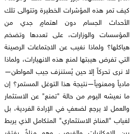
كيف تمر هذه المؤشرات الخطيرة وتتوالى تلك
الأحداث الجسام دون اهتمامٍ جدي من
المؤسسات والوزارات، على تعددها وتضخم
هياكلها؟ ولماذا نغيب عن الاجتماعات الرصينة
التي تفرض هيبتها لمنع هذه الانهيارات، ولماذا
لا نرى تحركاً إلا حين يُستنزف جيب المواطن—
مادياً ومعنوياً—نتيجة هذا التوغل المستمر؟ إن
ما نعيشه اليوم من حالة "تمنع" عن الاستثمار
والعمل لا يرجع لضعفٍ في الإرادة الفردية، بل
لغياب "المناخ الاستثماري" المتكامل الذي يربط
بين الإمكانيات والفرص، وهو مناخٌ يفتقر