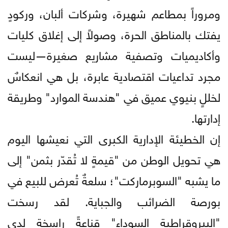
ومروراً بمطاعم شهيرة، وشركات ألبان، وركودٍ
يفتك بالمناطق الحرة، وصولاً إلى إغلاق كليات
وأكاديميات وتصفية مشاريع صغيرة—ليست
مجرد تداعيات اقتصادية عابرة، بل هي انعكاسٌ
لخللٍ بنيوي عميق في "هندسة الموارد" وطريقة
إدارتها.
إن الخطيئة الإدارية الكبرى التي نعيشها اليوم
هي تحويل الوطن من "قيمةٍ لا تُقدّر بثمن" إلى
ما يشبه "السوبرماركت"؛ سلعةٌ تُعرض للبيع في
بورصة الضرائب والجباية. لقد رسخت
"البيروقراطية السوداء" قناعةً راسخة لدى