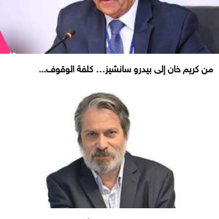
من كريم خان إلى بيدرو سانشيز… كلفة الوقوف...