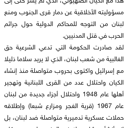
مسؤوليته الأخلاقية عن دمار قرى الجنوب ومنع
لبنان من التوجه للمحاكم الدولية حول جرائم
الحرب في قتل المدنيين.
لقد صادرت الحكومة التي تدعي الشرعية حق
الغالبية من شعب لبنان، الذي لا يريد سلاما ذليلا
مع إسرائيل واكتوى بحروب متواصلة منذ إنشاء
الكيان واحتلال عدد من القرى اللبنانية وتهجير
أهلها عام 1948 واحتلال أجزاء جديدة من لبنان
عام 1967 (قرية الغجر ومزارع شبعا) وإطلاقه
حملات عسكرية تدميرية متواصلة ضد لبنان، بل
إنه أنشأ جيشا عميلا في الجنوب ليحمي سكان