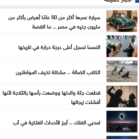
هل أصبحت الهواتف القابلة للطي مملة؟
5 إشارات قد يرسلها القلب قبل الجلطة .. لا تتجاهلها
سيارة عمرها أكثر من 50 عامًا تُعرض بأكثر من
مليون جنيه في مصر .. ما القصة
العدو الخفي للمسافرين .. لماذا يرهقك اختلاف التوقيت
وداعا لعسر الهضم .. طرق منزلية بسيطة تمنح معدتك
النمسا تسجل أعلى درجة حرارة في تاريخها
الراحة
هل تأكل البطيخ مع الخبز؟ خبراء يوضحون ما قد يحدث
الكلاب الضالة .. مشكلة تخيف المواطنين
لجسمك
قطعت جثة والدتها ووضعت رأسها بالثلاجة لأنها
عطالله: الوصاية الهاشمية صمام أمان للمقدسات في
أفشلت زيجاتها
القدس
أعيان: مواقف الملك تعكس التزامًا أردنيًا راسخًا بالدفاع
لمحبي الفلك .. أبرز الأحداث الفلكية في آب
عن القدس ومقدساتها