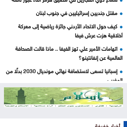
مقتل جنديين إسرائيليين في جنوب لبنان
كيف حول الاتحاد الأردني جائزة رياضية إلى معركة
أخلاقية هزت عرش فيفا
اتهامات الأمير علي تهز الفيفا .. ماذا قالت الصحافة
العالمية عن إنفانتينو؟
إسبانيا تسعى لاستضافة نهائي مونديال 2030 بدلًا من
المغرب
سيارة عمرها أكثر من 50 عامًا تُعرض بأكثر من مليون
جنيه في مصر .. ما القصة
نقص الشرائح يلاحق آبل .. هل تتأثر أجهزة آيفون وماك؟
أخبار خفيفة