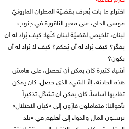
اختراع ما بات يُعرف بقضيّة المطران المارونيّ
موسى الحاج، على معبر الناقورة في جنوب
لبنان، تلخيص لقضيّة لبنان كلّها: كيف يُراد له أن
يفكّر؟ كيف يُراد له أن يُحكم؟ كيف لا يُراد له أن
يكون؟
أشياء كثيرة كان يمكن أن تحصل، على هامش
هذه الحادثة، إلاّ الشيء الذي حصل. كان يمكن
تفاديها أساساً. كان يمكن أن تشكّل تذكيراً
بأحوالنا: متعاملون فارّون إلى «كيان الاحتلال»
يرسلون المال والدواء إلى أهلهم في «بلد
المقاومة». كان يمكن الانتباه إلى رمزيّة لافتة