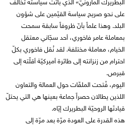
البطريرك المارونيّ» الذي باتت سياسته تخالف
على نحو صريح سياسة القيّمين على شؤون
البلد. وهذا علماً بأنّ ظروفاً سابقة سمحت
بمعاملة عامر فاخوري، أحد سجّاني معتقل
الخيام، معاملة مختلفة. لقد نُقل فاخوري بكلّ
احترام من زنزانته إلى طائرة أميركيّة أقلّته إلى
قبرص.
اليوم، فُتحت الملفّات حول العمالة والتعاون
اللذين يطالان حصراً جماعة بعينها هي التي يحتلّ
قيادتَها الروحيّة البطريرك إيّاه.
هذه القدرة على العودة مرّة بعد مرّة إلى