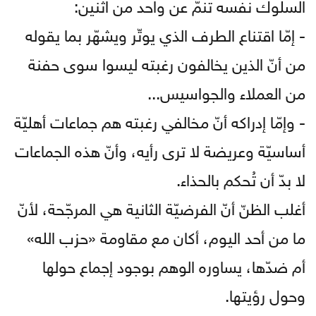
السلوك نفسه تنمّ عن واحد من اثنين:
- إمّا اقتناع الطرف الذي يوتّر ويشهّر بما يقوله
من أنّ الذين يخالفون رغبته ليسوا سوى حفنة
من العملاء والجواسيس...
- وإمّا إدراكه أنّ مخالفي رغبته هم جماعات أهليّة
أساسيّة وعريضة لا ترى رأيه، وأنّ هذه الجماعات
لا بدّ أن تُحكم بالحذاء.
أغلب الظنّ أنّ الفرضيّة الثانية هي المرجّحة، لأنّ
ما من أحد اليوم، أكان مع مقاومة «حزب الله»
أم ضدّها، يساوره الوهم بوجود إجماع حولها
وحول رؤيتها.