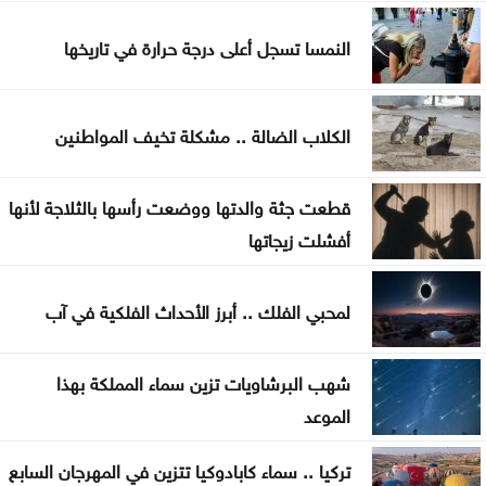
فلسطين
النمسا تسجل أعلى درجة حرارة في تاريخها
جون إسبوزيتو ومجتمعات الإسلام: أحد آخر النبلاء
دراسة حديثة: التحدث بأكثر من لغة يبطئ الشيخوخة
الكلاب الضالة .. مشكلة تخيف المواطنين
البيولوجية للدماغ
قطعت جثة والدتها ووضعت رأسها بالثلاجة لأنها
أفشلت زيجاتها
لمحبي الفلك .. أبرز الأحداث الفلكية في آب
شهب البرشاويات تزين سماء المملكة بهذا
الموعد
تركيا .. سماء كابادوكيا تتزين في المهرجان السابع