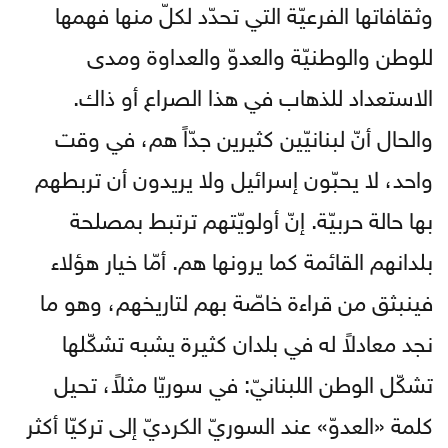
وثقافاتها الفرعيّة التي تحدّد لكلّ منها فهمها
للوطن والوطنيّة والعدوّ والعداوة ومدى
الاستعداد للذهاب في هذا الصراع أو ذاك.
والحال أنّ لبنانيّين كثيرين جدّاً هم، في وقت
واحد، لا يحبّون إسرائيل ولا يريدون أن تربطهم
بها حالة حربيّة. إنّ أولويّتهم ترتبط بمصلحة
بلدانهم القائمة كما يرونها هم. أمّا خيار هؤلاء
فينبثق من قراءة خاصّة بهم لتاريخهم، وهو ما
نجد معادلاً له في بلدان كثيرة يشبه تشكّلها
تشكّل الوطن اللبنانيّ: في سوريّا مثلاً، تحيل
كلمة «العدوّ» عند السوريّ الكرديّ إلى تركيّا أكثر