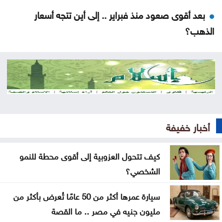
بعد أقوى صعود منذ فبراير .. إلى أين تتجه أسعار
الذهب؟
تهنئة لــ الدكتور القاضي بسام التلاهين
بعد موسم التخريج .. هل أصبحت الشهادة الجامعية
كافية؟
العنف ضد المرأة .. حق ام جريمة اختيار
أخبار خفيفة
عن تهديدات المناخ في المغرب العربي
كيف تتحول العزوبية إلى أقوى محطة للنمو
أخيراً العالم يكتشف سبتة
الشخصي؟
هل الزواج علاقة صحية
سيارة عمرها أكثر من 50 عامًا تُعرض بأكثر من
من كريم خان إلى بيدرو سانشيز… كلفة الوقوف مع
مليون جنيه في مصر .. ما القصة