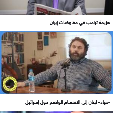
هزيمة ترامب في مفاوضات إيران
«حياد» لبنان إلى الانقسام الواضح حول إسرائيل