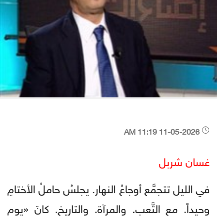
11-05-2026 11:19 AM
غسان شربل
في الليل تتجمَّع أوجاعُ النهار. يجلسُ حاملُ الأختامِ
وحيداً. مع التَّعب. والمرآة. والتاريخ. كانَ «يوم