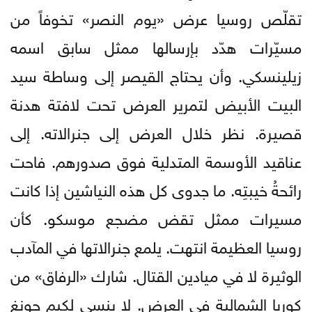
تقلّص روسيا عرض «يوم النصر» تخوفاً من
مسيّرات هدّد بإرسالها ممثل سابق اسمه
زيلينسكي. وأن يحتاج القيصر إلى وساطة سيد
البيت الأبيض لتمرير العرض تحت لافتة هدنة
قصيرة. نظر خلال العرض إلى جنرالاته. إلى
عناقيد الأوسمة المتدلية فوق صدورهم. فاحت
رائحةُ خيبتِه. ما جدوى كل هذه النياشين إذا كانت
مسيرات ممثل تقض مضجع موسكو. كأن
روسيا العظيمة انتهت. يلمع جنرالاتها في المآدب
الوثيرة لا في ميادين القتال. شارك «الرفاق» من
كوريا الشمالية في العرض. لا ينسى لكيم جونغ