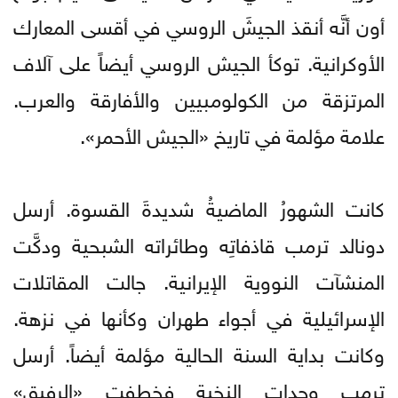
أون أنَّه أنقذ الجيشَ الروسي في أقسى المعارك
الأوكرانية. توكأ الجيش الروسي أيضاً على آلاف
المرتزقة من الكولومبيين والأفارقة والعرب.
علامة مؤلمة في تاريخ «الجيش الأحمر».
كانت الشهورُ الماضيةُ شديدةَ القسوة. أرسل
دونالد ترمب قاذفاتِه وطائراته الشبحية ودكَّت
المنشآت النووية الإيرانية. جالت المقاتلات
الإسرائيلية في أجواء طهران وكأنها في نزهة.
وكانت بداية السنة الحالية مؤلمة أيضاً. أرسل
ترمب وحدات النخبة فخطفت «الرفيق»