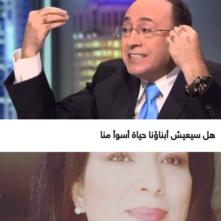
هل سيعيش أبناؤنا حياة أسوأ منا