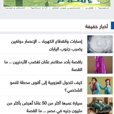
البركاني
شيرين لمشهور تيك توك: بحبك وبموت فيك
أخبار خفيفة
مقتل جندي سوري وإصابة اثنين بهجوم لمجهولين
إصابات وانقطاع الكهرباء .. الإعصار دولفين
ندوة حول دور المفرق في بناء السردية الأردنية غداً
يضرب جنوب اليابان
أولى رحلات طيران الجزيرة الكويتية تصل إلى مطار دير
راقصة بأحد مطاعم عمّان تغضب الأردنيين .. ما
الزور
القصة
الأمانة تبدأ الأحد أعمال تعبيد في منطقة زهران
كيف تتحول العزوبية إلى أقوى محطة للنمو
ضبط اعتداءات جديدة على المياه في منطقة بيرين
الشخصي؟
دورة تدريبية بمركز البحوث الدوائية والتشخيصية في
سيارة عمرها أكثر من 50 عامًا تُعرض بأكثر من
عمان الاهلية حول الهندسة الطبية الحيوية
مليون جنيه في مصر .. ما القصة