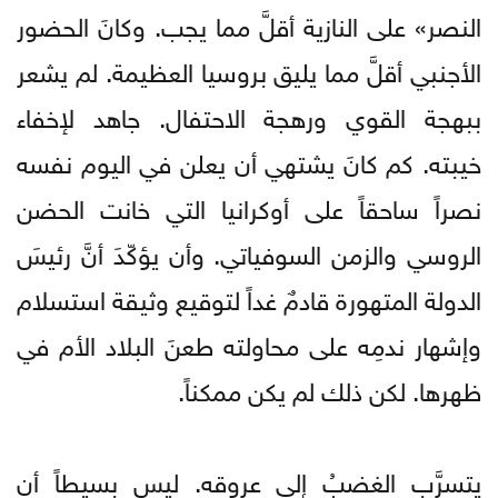
النصر» على النازية أقلَّ مما يجب. وكانَ الحضور
الأجنبي أقلَّ مما يليق بروسيا العظيمة. لم يشعر
ببهجة القوي ورهجة الاحتفال. جاهد لإخفاء
خيبته. كم كانَ يشتهي أن يعلن في اليوم نفسه
نصراً ساحقاً على أوكرانيا التي خانت الحضن
الروسي والزمن السوفياتي. وأن يؤكّدَ أنَّ رئيسَ
الدولة المتهورة قادمٌ غداً لتوقيع وثيقة استسلام
وإشهار ندمِه على محاولته طعنَ البلاد الأم في
ظهرها. لكن ذلك لم يكن ممكناً.
يتسرَّب الغضبُ إلى عروقه. ليس بسيطاً أن