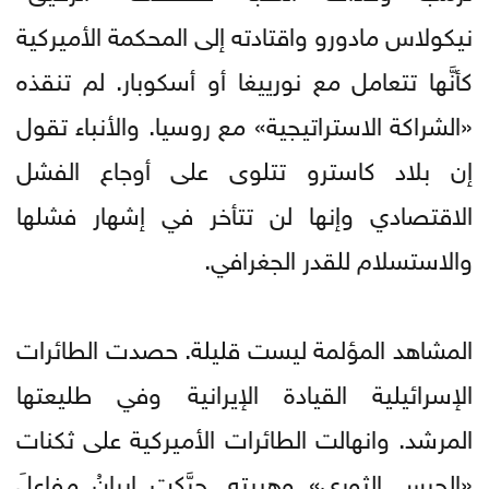
نيكولاس مادورو واقتادته إلى المحكمة الأميركية
كأنَّها تتعامل مع نورييغا أو أسكوبار. لم تنقذه
«الشراكة الاستراتيجية» مع روسيا. والأنباء تقول
إن بلاد كاسترو تتلوى على أوجاع الفشل
الاقتصادي وإنها لن تتأخر في إشهار فشلها
والاستسلام للقدر الجغرافي.
المشاهد المؤلمة ليست قليلة. حصدت الطائرات
الإسرائيلية القيادة الإيرانية وفي طليعتها
المرشد. وانهالت الطائرات الأميركية على ثكنات
«الحرس الثوري» وهيبته. حرَّكت إيرانُ مفاعلَ