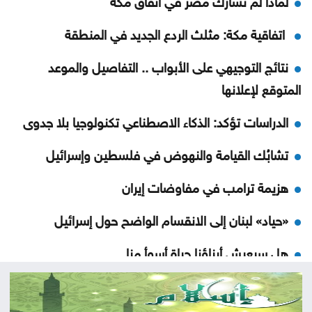
لماذا لم تشارك مصر في اتفاق مكّة
اتفاقية مكة: مثلث الردع الجديد في المنطقة
نتائج التوجيهي على الأبواب .. التفاصيل والموعد
المتوقع لإعلانها
الدراسات تؤكد: الذكاء الاصطناعي تكنولوجيا بلا جدوى
تشابُك القيامة والنهوض في فلسطين وإسرائيل
هزيمة ترامب في مفاوضات إيران
«حياد» لبنان إلى الانقسام الواضح حول إسرائيل
هل سيعيش أبناؤنا حياة أسوأ منا
مات قبل تخرجه بشهر .. فيديو مؤثر لأم تتسلم شهادة
ابنها الراحل