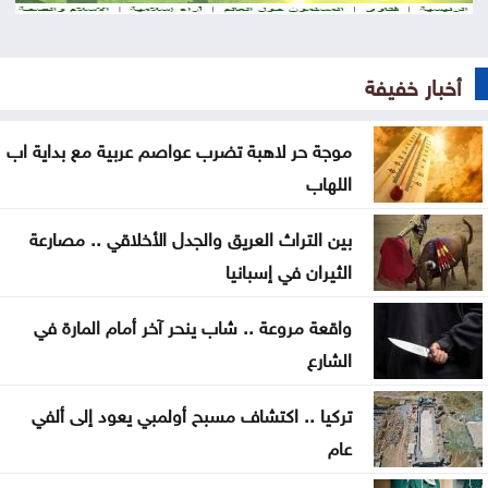
موجة حر قوية تضرب المنطقة بحرارة تلامس 50 مئوية
.. ماذا عن الأردن؟
أخبار خفيفة
البرلمان العربي يدين تفجيرًا إرهابيًا استهدف حافلة ركاب
موجة حر لاهبة تضرب عواصم عربية مع بداية اب
بريف دمشق
اللهاب
واشنطن تضغط على إسرائيل لإقرار هدنة في غزة
بين التراث العريق والجدل الأخلاقي .. مصارعة
إسبانيا تفرض قيودًا على الرحلات الجوية والسفن
الثيران في إسبانيا
القادمة من إيطاليا
واقعة مروعة .. شاب ينحر آخر أمام المارة في
الحكومة التركية تنفي أي تعارض بين اتفاقية الدفاع
الشارع
والتزامات الناتو
تركيا .. اكتشاف مسبح أولمبي يعود إلى ألفي
مسؤول أميركي: تقدم في محادثات عُمان وإيران حول
عام
مضيق هرمز