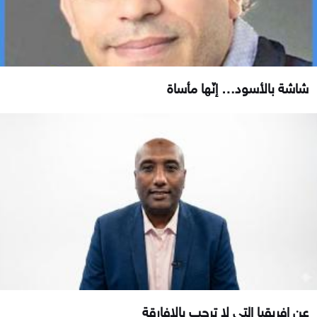
شاشة بالأسود… إنّها مأساة
عن افريقيا التي لا ترحب بالافارقة