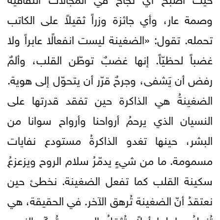
وصمة عار، وأي جائزة وزراً ثقيلاً على الكاتب
تحمله. تقول: «الضغينة ليست انفعالًا عابراً ولا
غضباً لحظيّاً. إنها غضبٌ توطّن القلب، وألمٌ
رفض أن يَشفى، وجرحٌ قرّر أن يتحوّل إلى هوية.
الضغينةُ هي الذاكرة حين تفقد قدرتها على
النسيان الذي يرحمُ أرواحنا وأرواح سوانا من
البشر، حينها تغدو الذاكرةُ مستودع نفايات
مسمومة. ما من شيءٍ يدمّرُ سلام الروح ويزعزعُ
سكينة القلب كما تفعل الضغينة. نخطئ حين
نعتقدُ أنّ الضغينة تُرهق الآخر. في الحقيقة، هي
تُنهكُ حاملها أولاً. تُثقِلُ الصدر، وتُعكّر النوم،