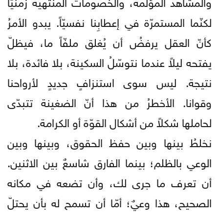
والمشاهد المؤلمة، والخصومات المنتهية زمنيّاً
لكنّما المستمرّة في إعطابِنا نفسيّاً. يبدو الأمرُ
كأنّ العقل يرفضُ أن يُغلق ملفّاً ما، فيظلّ
يفتحه ليلاً عندما نتوسّلُ السكينة، بلا فائدة، بلا
نتيجة. ليس سوى استنزافٍ جديدٍ لأرواحنا
وقوانا. الأخطرُ من هذا أنّ الضغينة تتبدّى
لحاملها شكلاً من أشكال القوّة أو الكرامة.
نخلطُ بينها وبين حفظ الحقوق، وبينها وبين
الوعي بالظلم؛ بينما الفارق شاسعٌ بين الاثنين.
أن تعرف ما جرى لك، وأن تضعه في مكانه
الصحيح، هذا وعيٌ؛ أمّا أن تسمح له بأن يحتلّ