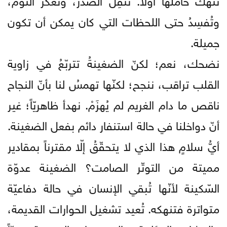
وتُفسِدُ حتى اللحظات التي كان يمكن أن تكون
جميلة.
نضحك، نعم؛ لكنّ الضغينةُ تتربّعُ في زاوية
القلب تراقب، ننجح؛ لكنّها تهمسُ لنا بأنّ النجاح
ناقص ما دام الغريم لم يُهزَمْ. نهدأ ظاهريّاً؛ غير
أنّ دواخلنا في حالة استنفار دائم بفعل الضغينة.
أيُّ سلامٍ هذا الذي لا يتحقّقُ إلّا مقترناً بمقادير
مميتة من التوتّر الصامت؟ الضغينة عدوّة
السّكينة لأنّها تُبقي الإنسان في حالة دفاعيّة
متواترة فتنهكه. تُعيد تشغيل الحوارات القديمة،