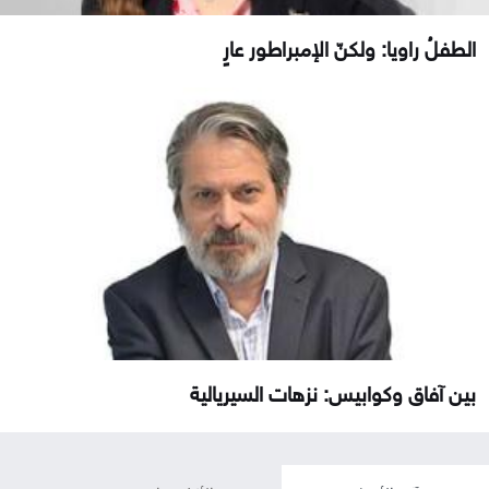
الطفلُ راويا: ولكنّ الإمبراطور عارٍ
بين آفاق وكوابيس: نزهات السيريالية