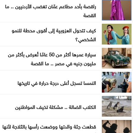
راقصة بأحد مطاعم عمّان تغضب الأردنيين .. ما
الأردن يدين الاعتداء الحوثي في نجران بالسعودية
القصة
إردوغان يصل إلى جدة
كيف تتحول العزوبية إلى أقوى محطة للنمو
ارتفاع كبير في الصادرات والواردات الصينية
الشخصي؟
سيارة عمرها أكثر من 50 عامًا تُعرض بأكثر من
مليون جنيه في مصر .. ما القصة
النمسا تسجل أعلى درجة حرارة في تاريخها
الكلاب الضالة .. مشكلة تخيف المواطنين
قطعت جثة والدتها ووضعت رأسها بالثلاجة لأنها