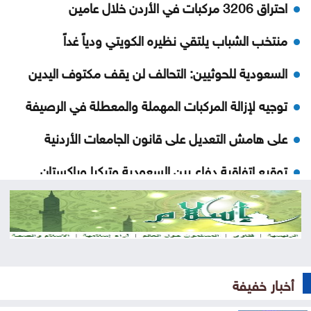
احتراق 3206 مركبات في الأردن خلال عامين
منتخب الشباب يلتقي نظيره الكويتي ودياً غداً
السعودية للحوثيين: التحالف لن يقف مكتوف اليدين
توجيه لإزالة المركبات المهملة والمعطلة في الرصيفة
على هامش التعديل على قانون الجامعات الأردنية
توقيع اتفاقية دفاع بين السعودية وتركيا وباكستان
الجامعة العربية تدين الهجمات على السعودية واليمن
تواصل فعاليات مهرجان صيف الأردن الجمعة
ارتفاع الأسهم البريطانية الجمعة
أخبار خفيفة
الرئيس الجديد لكولومبيا يتولى منصبه رسمياً اليوم